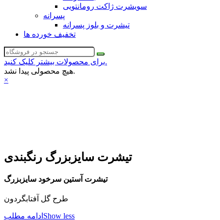
سویشرت ژاکت رومانتویی
پسرانه
تیشرت و بلوز پسرانه
تخفیف خورده ها
برای محصولات بیشتر کلیک کنید.
هیچ محصولی پیدا نشد.
×
تیشرت سایزبزرگ رنگبندی
تیشرت آستین سرخود سایزبزرگ
طرح گل آفتابگردون
Show less
ادامه مطلب