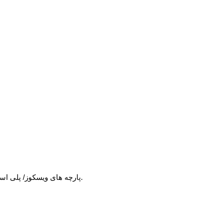
√ پارچه های ویسکوز/ پلی استر به گونه ای هستند که تا چند سانت قابلیت جا باز کردن دارند. مثلا اگر عرض تیشرت 60 سانت باشد چند سانتی متر نیز قابلیت کش آمدن دارند.