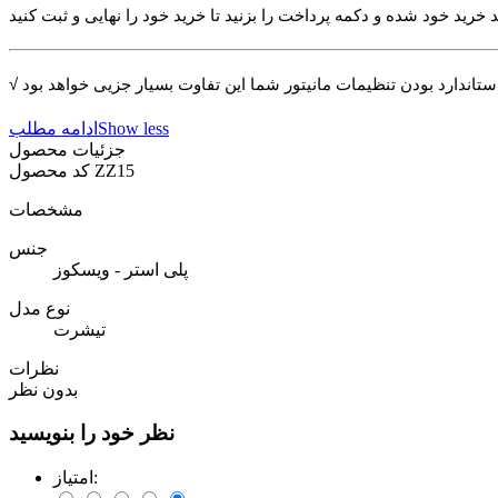
Show less
ادامه مطلب
جزئیات محصول
ZZ15
کد محصول
مشخصات
جنس
پلی استر - ویسکوز
نوع مدل
تیشرت
نظرات
بدون نظر
نظر خود را بنویسید
امتیاز: