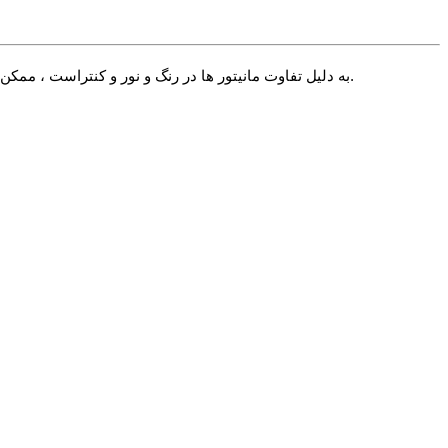
√ به دلیل تفاوت مانیتور ها در رنگ و نور و کنتراست ، ممکن است رنگ محصول اندکی با آنچه شما می بینید متفاوت باشد. در صورت استاندارد بودن تنظیمات مانیتور شما این تفاوت بسیار جزیی خواهد بود.