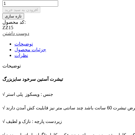
افزودن به سبد خرید
کد محصول:
ZZ15
دوست داشتن
توضیحات
جزئیات محصول
نظرات
توضیحات
تیشرت آستین سرخود سایزبزرگ
√ جنس : ویسکوز پلی استر
√ زیردست پارچه : نازک و لطیف