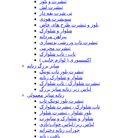
تیشرت و بلوز
تیشرت لش
تی شرت یقه دار
سویشرت هودی
بلوز و تیشرت طرح های خاص
شلوار و شلوارک
پیراهن مردانه
تیشرت تاپ ورزشی بدنسازی
تیشرت محرمی
تاپ - تاپ شلوارک
اکسسوری ( لوازم جانبی )
سایز بزرگ زنانه
تیشرت بلوز تاپ تونیک
شلوار و شلوارک زنانه
تیشرت شلوارک - تاپ شلوارک
لباس زیر زنانه سایز بزرگ
زنانه سایز معمولی
تیشرت بلوز تونیک تاپ
تاپ شلوارک - تیشرت شلوارک
بلوز شلوار - تیشرت شلوار
شلوار و شلوارک و ساپورت
لباس زیر/ لباس خواب/بادی
جوراب زنانه دخترانه
بافت زنانه