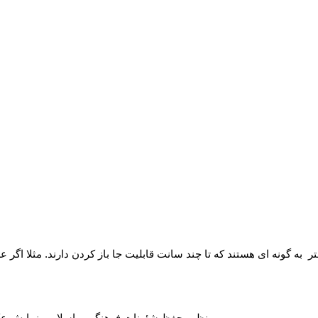
√ بمنظور حفظ شئونات فرهنگی و اسلامی نمایش عکس کامل مقدور نیست. برای دیدن عکس کامل تلگرام یا واتساپ بزنید.