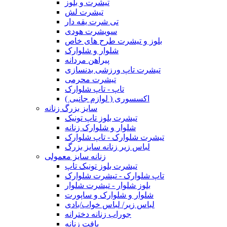
تیشرت و بلوز
تیشرت لش
تی شرت یقه دار
سویشرت هودی
بلوز و تیشرت طرح های خاص
شلوار و شلوارک
پیراهن مردانه
تیشرت تاپ ورزشی بدنسازی
تیشرت محرمی
تاپ - تاپ شلوارک
اکسسوری ( لوازم جانبی )
سایز بزرگ زنانه
تیشرت بلوز تاپ تونیک
شلوار و شلوارک زنانه
تیشرت شلوارک - تاپ شلوارک
لباس زیر زنانه سایز بزرگ
زنانه سایز معمولی
تیشرت بلوز تونیک تاپ
تاپ شلوارک - تیشرت شلوارک
بلوز شلوار - تیشرت شلوار
شلوار و شلوارک و ساپورت
لباس زیر/ لباس خواب/بادی
جوراب زنانه دخترانه
بافت زنانه