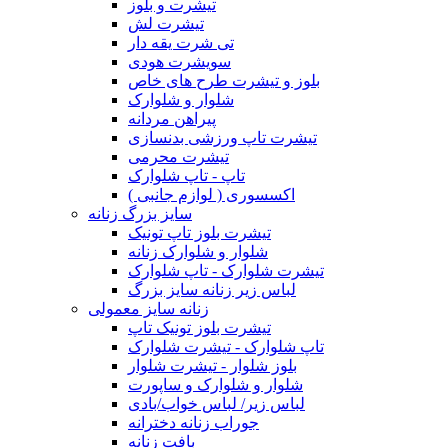
تیشرت و بلوز
تیشرت لش
تی شرت یقه دار
سویشرت هودی
بلوز و تیشرت طرح های خاص
شلوار و شلوارک
پیراهن مردانه
تیشرت تاپ ورزشی بدنسازی
تیشرت محرمی
تاپ - تاپ شلوارک
اکسسوری ( لوازم جانبی )
سایز بزرگ زنانه
تیشرت بلوز تاپ تونیک
شلوار و شلوارک زنانه
تیشرت شلوارک - تاپ شلوارک
لباس زیر زنانه سایز بزرگ
زنانه سایز معمولی
تیشرت بلوز تونیک تاپ
تاپ شلوارک - تیشرت شلوارک
بلوز شلوار - تیشرت شلوار
شلوار و شلوارک و ساپورت
لباس زیر/ لباس خواب/بادی
جوراب زنانه دخترانه
بافت زنانه