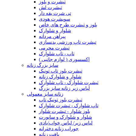
تیشرت و بلوز
تیشرت لش
تی شرت یقه دار
سویشرت هودی
بلوز و تیشرت طرح های خاص
شلوار و شلوارک
پیراهن مردانه
تیشرت تاپ ورزشی بدنسازی
تیشرت محرمی
تاپ - تاپ شلوارک
اکسسوری ( لوازم جانبی )
سایز بزرگ زنانه
تیشرت بلوز تاپ تونیک
شلوار و شلوارک زنانه
تیشرت شلوارک - تاپ شلوارک
لباس زیر زنانه سایز بزرگ
زنانه سایز معمولی
تیشرت بلوز تونیک تاپ
تاپ شلوارک - تیشرت شلوارک
بلوز شلوار - تیشرت شلوار
شلوار و شلوارک و ساپورت
لباس زیر/ لباس خواب/بادی
جوراب زنانه دخترانه
بافت زنانه