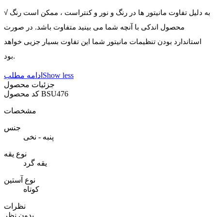
√ به دلیل تفاوت مانیتور ها در رنگ و نور و کنتراست ، ممکن است رنگ
محصول اندکی با آنچه شما می بینید متفاوت باشد. در صورت
استاندارد بودن تنظیمات مانیتور شما این تفاوت بسیار جزیی خواهد
بود.
Show less
ادامه مطلب
جزئیات محصول
BSU476
کد محصول
مشخصات
جنس
پنبه - نخی
نوع یقه
یقه گرد
نوع آستین
کوتاه
نظرات
بدون نظر