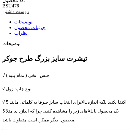
کد محصول:
BSU476
دوست داشتن
توضیحات
جزئیات محصول
نظرات
توضیحات
تیشرت سایز بزرگ طرح جوکر
√ جنس : نخی ( تمام پنبه )
√ نوع چاپ: زول
√ برای انتخاب سایز صرفا به کلماتی مانند 5XL اکتفا نکنید بلکه اندازه
های زیر را مشاهده کنید. چرا که اندازه ی مثلا 5XL یک محصول با
محصول دیگر ممکن است متفاوت باشد.