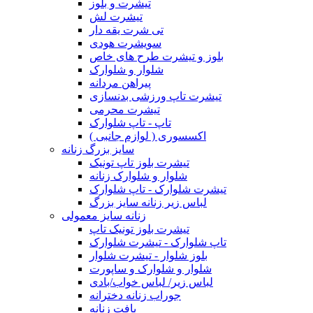
تیشرت و بلوز
تیشرت لش
تی شرت یقه دار
سویشرت هودی
بلوز و تیشرت طرح های خاص
شلوار و شلوارک
پیراهن مردانه
تیشرت تاپ ورزشی بدنسازی
تیشرت محرمی
تاپ - تاپ شلوارک
اکسسوری ( لوازم جانبی )
سایز بزرگ زنانه
تیشرت بلوز تاپ تونیک
شلوار و شلوارک زنانه
تیشرت شلوارک - تاپ شلوارک
لباس زیر زنانه سایز بزرگ
زنانه سایز معمولی
تیشرت بلوز تونیک تاپ
تاپ شلوارک - تیشرت شلوارک
بلوز شلوار - تیشرت شلوار
شلوار و شلوارک و ساپورت
لباس زیر/ لباس خواب/بادی
جوراب زنانه دخترانه
بافت زنانه