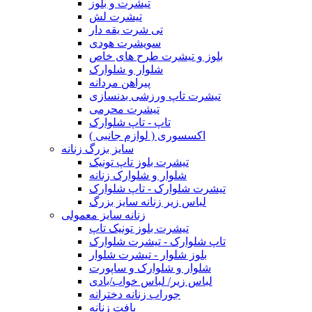
تیشرت و بلوز
تیشرت لش
تی شرت یقه دار
سویشرت هودی
بلوز و تیشرت طرح های خاص
شلوار و شلوارک
پیراهن مردانه
تیشرت تاپ ورزشی بدنسازی
تیشرت محرمی
تاپ - تاپ شلوارک
اکسسوری ( لوازم جانبی )
سایز بزرگ زنانه
تیشرت بلوز تاپ تونیک
شلوار و شلوارک زنانه
تیشرت شلوارک - تاپ شلوارک
لباس زیر زنانه سایز بزرگ
زنانه سایز معمولی
تیشرت بلوز تونیک تاپ
تاپ شلوارک - تیشرت شلوارک
بلوز شلوار - تیشرت شلوار
شلوار و شلوارک و ساپورت
لباس زیر/ لباس خواب/بادی
جوراب زنانه دخترانه
بافت زنانه