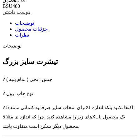
کد محصول:
BSU480
دوست داشتن
توضیحات
جزئیات محصول
نظرات
توضیحات
تیشرت سایز بزرگ
√ جنس : نخی ( تمام پنبه )
√ نوع چاپ: زول
√ برای انتخاب سایز صرفا به کلماتی مانند 5XL اکتفا نکنید بلکه اندازه
های زیر را مشاهده کنید. چرا که اندازه ی مثلا 5XL یک محصول با
محصول دیگر ممکن است متفاوت باشد.