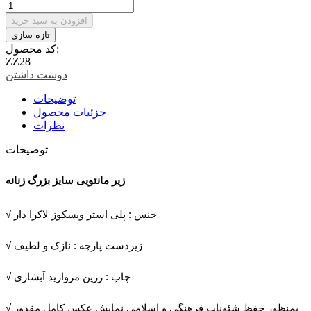
افزودن به سبد خرید
کد محصول:
ZZ28
دوست داشتن
توضیحات
جزئیات محصول
نظرات
توضیحات
زیر مانتویی سایز بزرگ زنانه
√ جنس : پلی استر ویسکوز لاکرا دار
√ زیردست پارچه : نازک و لطیف
√ چاپ : رزین مروارید آبشاری
√ بمنظور حفظ شئونات فرهنگی و اسلامی نمایش عکس کامل مقدور