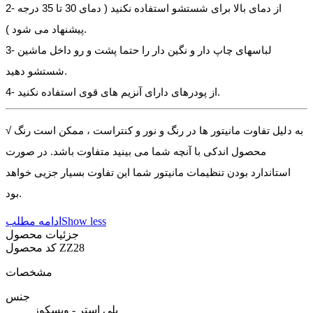
2- از دمای بالا برای شستشو استفاده نکنید ( دمای 30 تا 35 درجه
پیشنهاد می شود ).
3- لباسهای چاپ دار و نگین دار را حتما پشت و رو داخل ماشین
شستشو دهید.
4- از پودرهای دارای آنزیم های قوی استفاده نکنید.
√ به دلیل تفاوت مانیتور ها در رنگ و نور و کنتراست ، ممکن است رنگ
محصول اندکی با آنچه شما می بینید متفاوت باشد. در صورت
استاندارد بودن تنظیمات مانیتور شما این تفاوت بسیار جزیی خواهد
بود.
Show less
ادامه مطلب
جزئیات محصول
ZZ28
کد محصول
مشخصات
جنس
پلی استر - ویسکوز