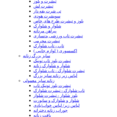
تیشرت و بلوز
تیشرت لش
تی شرت یقه دار
سویشرت هودی
بلوز و تیشرت طرح های خاص
شلوار و شلوارک
پیراهن مردانه
تیشرت تاپ ورزشی بدنسازی
تیشرت محرمی
تاپ - تاپ شلوارک
اکسسوری ( لوازم جانبی )
سایز بزرگ زنانه
تیشرت بلوز تاپ تونیک
شلوار و شلوارک زنانه
تیشرت شلوارک - تاپ شلوارک
لباس زیر زنانه سایز بزرگ
زنانه سایز معمولی
تیشرت بلوز تونیک تاپ
تاپ شلوارک - تیشرت شلوارک
بلوز شلوار - تیشرت شلوار
شلوار و شلوارک و ساپورت
لباس زیر/ لباس خواب/بادی
جوراب زنانه دخترانه
بافت زنانه