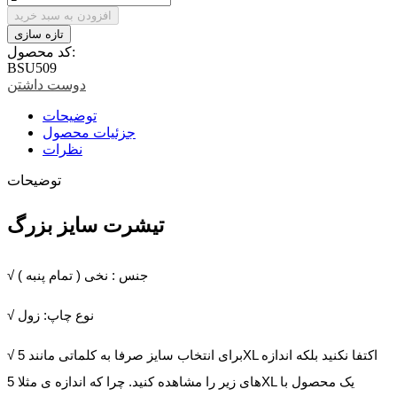
افزودن به سبد خرید
کد محصول:
BSU509
دوست داشتن
توضیحات
جزئیات محصول
نظرات
توضیحات
تیشرت سایز بزرگ
√ جنس : نخی ( تمام پنبه )
√ نوع چاپ: زول
√ برای انتخاب سایز صرفا به کلماتی مانند 5XL اکتفا نکنید بلکه اندازه
های زیر را مشاهده کنید. چرا که اندازه ی مثلا 5XL یک محصول با