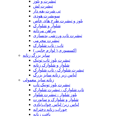
تیشرت و بلوز
تیشرت لش
تی شرت یقه دار
سویشرت هودی
بلوز و تیشرت طرح های خاص
شلوار و شلوارک
پیراهن مردانه
تیشرت تاپ ورزشی بدنسازی
تیشرت محرمی
تاپ - تاپ شلوارک
اکسسوری ( لوازم جانبی )
سایز بزرگ زنانه
تیشرت بلوز تاپ تونیک
شلوار و شلوارک زنانه
تیشرت شلوارک - تاپ شلوارک
لباس زیر زنانه سایز بزرگ
زنانه سایز معمولی
تیشرت بلوز تونیک تاپ
تاپ شلوارک - تیشرت شلوارک
بلوز شلوار - تیشرت شلوار
شلوار و شلوارک و ساپورت
لباس زیر/ لباس خواب/بادی
جوراب زنانه دخترانه
بافت زنانه