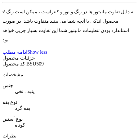
√ به دلیل تفاوت مانیتور ها در رنگ و نور و کنتراست ، ممکن است رنگ
محصول اندکی با آنچه شما می بینید متفاوت باشد. در صورت
استاندارد بودن تنظیمات مانیتور شما این تفاوت بسیار جزیی خواهد
بود.
Show less
ادامه مطلب
جزئیات محصول
BSU509
کد محصول
مشخصات
جنس
پنبه - نخی
نوع یقه
یقه گرد
نوع آستین
کوتاه
نظرات