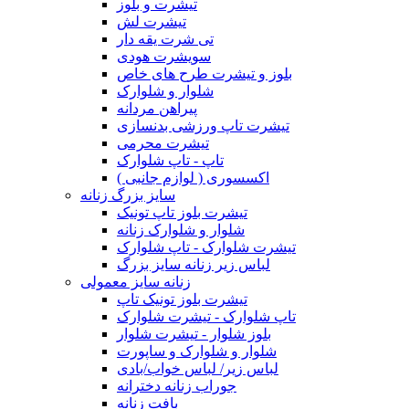
تیشرت و بلوز
تیشرت لش
تی شرت یقه دار
سویشرت هودی
بلوز و تیشرت طرح های خاص
شلوار و شلوارک
پیراهن مردانه
تیشرت تاپ ورزشی بدنسازی
تیشرت محرمی
تاپ - تاپ شلوارک
اکسسوری ( لوازم جانبی )
سایز بزرگ زنانه
تیشرت بلوز تاپ تونیک
شلوار و شلوارک زنانه
تیشرت شلوارک - تاپ شلوارک
لباس زیر زنانه سایز بزرگ
زنانه سایز معمولی
تیشرت بلوز تونیک تاپ
تاپ شلوارک - تیشرت شلوارک
بلوز شلوار - تیشرت شلوار
شلوار و شلوارک و ساپورت
لباس زیر/ لباس خواب/بادی
جوراب زنانه دخترانه
بافت زنانه