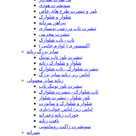
سویشرت هودی
بلوز و تیشرت طرح های خاص
شلوار و شلوارک
پیراهن مردانه
تیشرت تاپ ورزشی بدنسازی
تیشرت محرمی
تاپ - تاپ شلوارک
اکسسوری ( لوازم جانبی )
سایز بزرگ زنانه
تیشرت بلوز تاپ تونیک
شلوار و شلوارک زنانه
تیشرت شلوارک - تاپ شلوارک
لباس زیر زنانه سایز بزرگ
زنانه سایز معمولی
تیشرت بلوز تونیک تاپ
تاپ شلوارک - تیشرت شلوارک
بلوز شلوار - تیشرت شلوار
شلوار و شلوارک و ساپورت
لباس زیر/ لباس خواب/بادی
جوراب زنانه دخترانه
بافت زنانه
سویشرت ژاکت رومانتویی
پسرانه