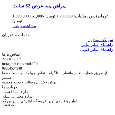
پیراهن پنبه عرض 62 سانت
1,599,000 تومان
(بدون مالیات)
1,750,000 تومان
-151,000
تومان
مشاهده بیشتر
خدمات مشتریان
سوالات متداول
راهنمای سایز لباس
راهنمای سایز کتونی
تماس با ما
22508136 021
instagram.com/modelf.ir
09304504948
از طریق شماره بالا در واتساپ ، تلگرام ، تماس و پیامک در خدمت شما
هستیم
تهران - خیابان رسالت - محله مجیدیه
درباره ما
دارای نماد اعتماد
درگاه معتبر پی پینگ
اولین و قدیمی ترین فروشگاه اینترنتی سایز بزرگ
نماد اعتماد