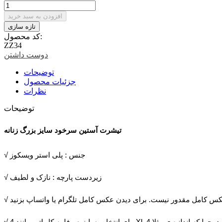
افزودن به سبد خرید
کد محصول:
ZZ34
دوست داشتن
توضیحات
جزئیات محصول
نظرات
توضیحات
تیشرت آستین سرخود سایز بزرگ زنانه
√ جنس : پلی استر ویسکوز
√ زیردست پارچه : نازک و لطیف