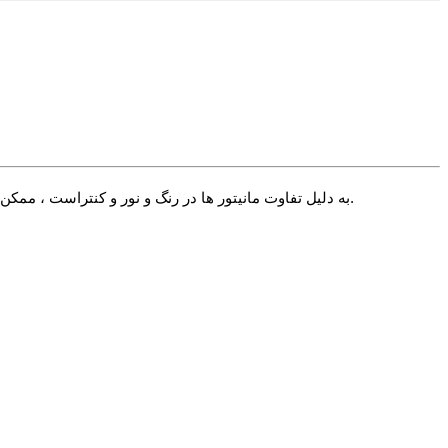
√ به دلیل تفاوت مانیتور ها در رنگ و نور و کنتراست ، ممکن است رنگ محصول اندکی با آنچه شما می بینید متفاوت باشد. در صورت استاندارد بودن تنظیمات مانیتور شما این تفاوت بسیار جزیی خواهد بود.