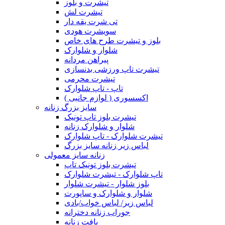
تیشرت و بلوز
تیشرت لش
تی شرت یقه دار
سویشرت هودی
بلوز و تیشرت طرح های خاص
شلوار و شلوارک
پیراهن مردانه
تیشرت تاپ ورزشی بدنسازی
تیشرت محرمی
تاپ - تاپ شلوارک
اکسسوری ( لوازم جانبی )
سایز بزرگ زنانه
تیشرت بلوز تاپ تونیک
شلوار و شلوارک زنانه
تیشرت شلوارک - تاپ شلوارک
لباس زیر زنانه سایز بزرگ
زنانه سایز معمولی
تیشرت بلوز تونیک تاپ
تاپ شلوارک - تیشرت شلوارک
بلوز شلوار - تیشرت شلوار
شلوار و شلوارک و ساپورت
لباس زیر/ لباس خواب/بادی
جوراب زنانه دخترانه
بافت زنانه