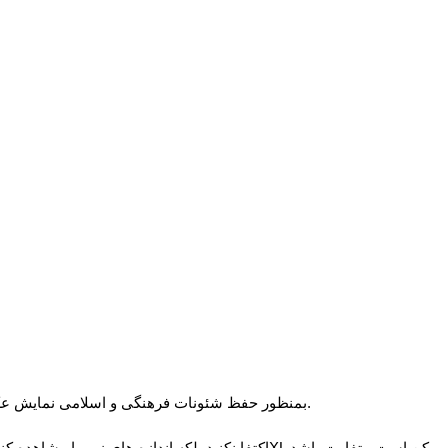
√ بمنظور حفظ شئونات فرهنگی و اسلامی نمایش عکس کامل مقدور نیست. برای دیدن عکس کامل تلگرام یا واتساپ بزنید.