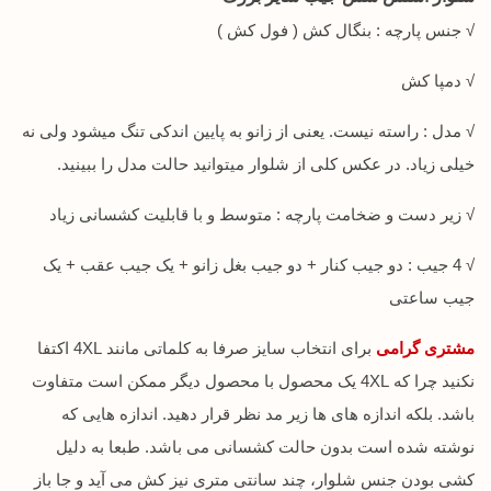
√ جنس پارچه : بنگال کش ( فول کش )
√ دمپا کش
√ مدل : راسته نیست. یعنی از زانو به پایین اندکی تنگ میشود ولی نه
خیلی زیاد. در عکس کلی از شلوار میتوانید حالت مدل را ببینید.
√ زیر دست و ضخامت پارچه : متوسط و با قابلیت کشسانی زیاد
√ 4 جیب : دو جیب کنار + دو جیب بغل زانو + یک جیب عقب + یک
جیب ساعتی
مشتری گرامی
برای انتخاب سایز صرفا به کلماتی مانند 4XL اکتفا
نکنید چرا که 4XL یک محصول با محصول دیگر ممکن است متفاوت
باشد. بلکه اندازه های ها زیر مد نظر قرار دهید. اندازه هایی که
نوشته شده است بدون حالت کشسانی می باشد. طبعا به دلیل
کشی بودن جنس شلوار، چند سانتی متری نیز کش می آید و جا باز