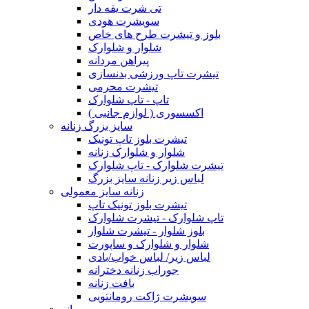
تی شرت یقه دار
سویشرت هودی
بلوز و تیشرت طرح های خاص
شلوار و شلوارک
پیراهن مردانه
تیشرت تاپ ورزشی بدنسازی
تیشرت محرمی
تاپ - تاپ شلوارک
اکسسوری ( لوازم جانبی )
سایز بزرگ زنانه
تیشرت بلوز تاپ تونیک
شلوار و شلوارک زنانه
تیشرت شلوارک - تاپ شلوارک
لباس زیر زنانه سایز بزرگ
زنانه سایز معمولی
تیشرت بلوز تونیک تاپ
تاپ شلوارک - تیشرت شلوارک
بلوز شلوار - تیشرت شلوار
شلوار و شلوارک و ساپورت
لباس زیر/ لباس خواب/بادی
جوراب زنانه دخترانه
بافت زنانه
سویشرت ژاکت رومانتویی