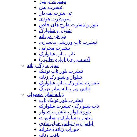
تیشرت و بلوز
تیشرت لش
تی شرت یقه دار
سویشرت هودی
بلوز و تیشرت طرح های خاص
شلوار و شلوارک
پیراهن مردانه
تیشرت تاپ ورزشی بدنسازی
تیشرت محرمی
تاپ - تاپ شلوارک
اکسسوری ( لوازم جانبی )
سایز بزرگ زنانه
تیشرت بلوز تاپ تونیک
شلوار و شلوارک زنانه
تیشرت شلوارک - تاپ شلوارک
لباس زیر زنانه سایز بزرگ
زنانه سایز معمولی
تیشرت بلوز تونیک تاپ
تاپ شلوارک - تیشرت شلوارک
بلوز شلوار - تیشرت شلوار
شلوار و شلوارک و ساپورت
لباس زیر/ لباس خواب/بادی
جوراب زنانه دخترانه
بافت زنانه