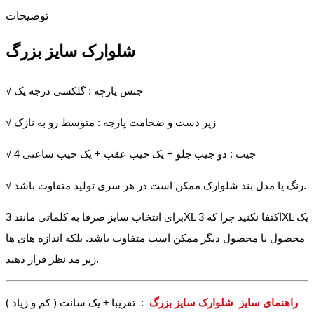
توضیحات
شلوارک سایز بزرگ
√ جنس پارچه : گلکسی درجه یک
√ زیر دست و ضخامت پارچه : متوسط رو به نازک
√ 4 جیب : دو جیب جلو + یک جیب عقب + یک جیب ساعتی
√ رنگ یا مدل بند شلوارک ممکن است در هر سری تولید متفاوت باشد.
برای انتخاب سایز صرفا به کلماتی مانند 3XL اکتفا نکنید چرا که 3XL یک
محصول با محصول دیگر ممکن است متفاوت باشد. بلکه اندازه های ها
زیر مد نظر قرار دهید.
راهنمای سایز شلوارک سایز بزرگ
: تقریبا ± یک سانت ( کم و زیاد )