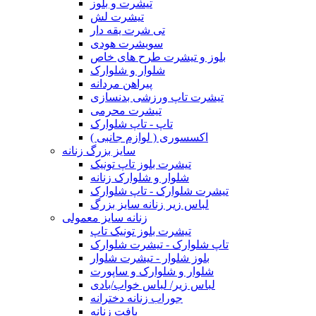
تیشرت و بلوز
تیشرت لش
تی شرت یقه دار
سویشرت هودی
بلوز و تیشرت طرح های خاص
شلوار و شلوارک
پیراهن مردانه
تیشرت تاپ ورزشی بدنسازی
تیشرت محرمی
تاپ - تاپ شلوارک
اکسسوری ( لوازم جانبی )
سایز بزرگ زنانه
تیشرت بلوز تاپ تونیک
شلوار و شلوارک زنانه
تیشرت شلوارک - تاپ شلوارک
لباس زیر زنانه سایز بزرگ
زنانه سایز معمولی
تیشرت بلوز تونیک تاپ
تاپ شلوارک - تیشرت شلوارک
بلوز شلوار - تیشرت شلوار
شلوار و شلوارک و ساپورت
لباس زیر/ لباس خواب/بادی
جوراب زنانه دخترانه
بافت زنانه