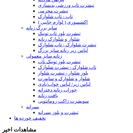
تیشرت تاپ ورزشی بدنسازی
تیشرت محرمی
تاپ - تاپ شلوارک
اکسسوری ( لوازم جانبی )
سایز بزرگ زنانه
تیشرت بلوز تاپ تونیک
شلوار و شلوارک زنانه
تیشرت شلوارک - تاپ شلوارک
لباس زیر زنانه سایز بزرگ
زنانه سایز معمولی
تیشرت بلوز تونیک تاپ
تاپ شلوارک - تیشرت شلوارک
بلوز شلوار - تیشرت شلوار
شلوار و شلوارک و ساپورت
لباس زیر/ لباس خواب/بادی
جوراب زنانه دخترانه
بافت زنانه
سویشرت ژاکت رومانتویی
پسرانه
تیشرت و بلوز پسرانه
تخفیف خورده ها
مشاهدات اخیر