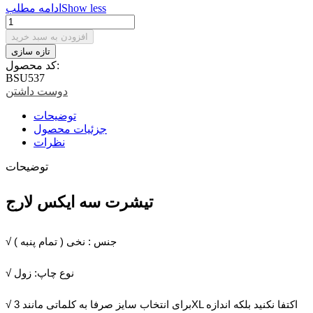
Show less
ادامه مطلب
افزودن به سبد خرید
کد محصول:
BSU537
دوست داشتن
توضیحات
جزئیات محصول
نظرات
توضیحات
تیشرت سه ایکس لارج
√ جنس : نخی ( تمام پنبه )
√ نوع چاپ: زول
√ برای انتخاب سایز صرفا به کلماتی مانند 3XL اکتفا نکنید بلکه اندازه