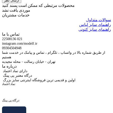
محصولات مرتبطی که ممکن است پسند کنید
موردی یافت نشد
خدمات مشتریان
سوالات متداول
راهنمای سایز لباس
راهنمای سایز کتونی
تماس با ما
22508136 021
instagram.com/modelf.ir
09304504948
از طریق شماره بالا در واتساپ ، تلگرام ، تماس و پیامک در خدمت شما
هستیم
تهران - خیابان رسالت - محله مجیدیه
درباره ما
دارای نماد اعتماد
درگاه معتبر پی پینگ
اولین و قدیمی ترین فروشگاه اینترنتی سایز بزرگ
نماد اعتماد
درگاه پی پینگ