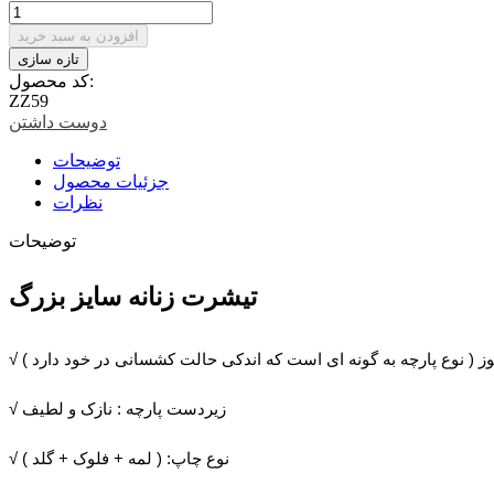
افزودن به سبد خرید
کد محصول:
ZZ59
دوست داشتن
توضیحات
جزئیات محصول
نظرات
توضیحات
تیشرت زنانه سایز بزرگ
√ زیردست پارچه : نازک و لطیف
√ نوع چاپ: ( لمه + فلوک + گلد )