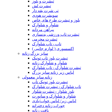
تیشرت و بلوز
تیشرت لش
تی شرت یقه دار
سویشرت هودی
بلوز و تیشرت طرح های خاص
شلوار و شلوارک
پیراهن مردانه
تیشرت تاپ ورزشی بدنسازی
تیشرت محرمی
تاپ - تاپ شلوارک
اکسسوری ( لوازم جانبی )
سایز بزرگ زنانه
تیشرت بلوز تاپ تونیک
شلوار و شلوارک زنانه
تیشرت شلوارک - تاپ شلوارک
لباس زیر زنانه سایز بزرگ
زنانه سایز معمولی
تیشرت بلوز تونیک تاپ
تاپ شلوارک - تیشرت شلوارک
بلوز شلوار - تیشرت شلوار
شلوار و شلوارک و ساپورت
لباس زیر/ لباس خواب/بادی
جوراب زنانه دخترانه
بافت زنانه