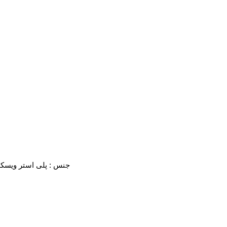
√ جنس : پلی استر ویسکوز ( نوع پارچه به گونه ای است که اندکی حالت کشسانی در خود دارد )