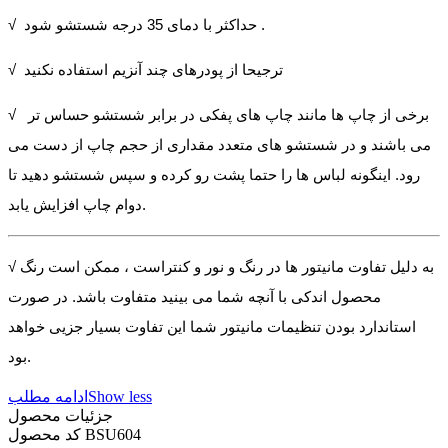
√ حداکثر با دمای 35 درجه شستشو شود .
√ ترجیحا از پودرهای چند آنزیم استفاده نکنید
√ برخی از چاپ ها مانند چاپ های پفکی در برابر شستشو حساس تر
می باشند و در شستشو های متعدد مقداری از حجم چاپ از دست می
رود. اینگونه لباس ها را حتما پشت رو کرده و سپس شستشو دهید تا
دوام چاپ افزایش یابد.
√ به دلیل تفاوت مانیتور ها در رنگ و نور و کنتراست ، ممکن است رنگ
محصول اندکی با آنچه شما می بینید متفاوت باشد. در صورت
استاندارد بودن تنظیمات مانیتور شما این تفاوت بسیار جزیی خواهد
بود.
Show less
ادامه مطلب
جزئیات محصول
BSU604
کد محصول