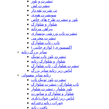
تیشرت و بلوز
تیشرت لش
تی شرت یقه دار
سویشرت هودی
بلوز و تیشرت طرح های خاص
شلوار و شلوارک
پیراهن مردانه
تیشرت تاپ ورزشی بدنسازی
تیشرت محرمی
تاپ - تاپ شلوارک
اکسسوری ( لوازم جانبی )
سایز بزرگ زنانه
تیشرت بلوز تاپ تونیک
شلوار و شلوارک زنانه
تیشرت شلوارک - تاپ شلوارک
لباس زیر زنانه سایز بزرگ
زنانه سایز معمولی
تیشرت بلوز تونیک تاپ
تاپ شلوارک - تیشرت شلوارک
بلوز شلوار - تیشرت شلوار
شلوار و شلوارک و ساپورت
لباس زیر/ لباس خواب/بادی
جوراب زنانه دخترانه
بافت زنانه