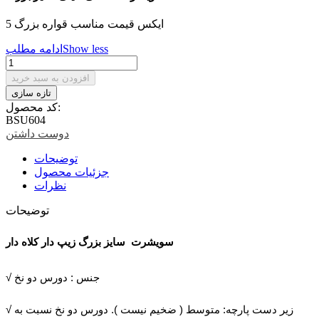
5 ایکس قیمت مناسب قواره بزرگ
Show less
ادامه مطلب
افزودن به سبد خرید
کد محصول:
BSU604
دوست داشتن
توضیحات
جزئیات محصول
نظرات
توضیحات
سویشرت سایز بزرگ زیپ دار کلاه دار
√ جنس : دورس دو نخ
√ زیر دست پارچه: متوسط ( ضخیم نیست ). دورس دو نخ نسبت به