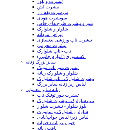
تیشرت و بلوز
تیشرت لش
تی شرت یقه دار
سویشرت هودی
بلوز و تیشرت طرح های خاص
شلوار و شلوارک
پیراهن مردانه
تیشرت تاپ ورزشی بدنسازی
تیشرت محرمی
تاپ - تاپ شلوارک
اکسسوری ( لوازم جانبی )
سایز بزرگ زنانه
تیشرت بلوز تاپ تونیک
شلوار و شلوارک زنانه
تیشرت شلوارک - تاپ شلوارک
لباس زیر زنانه سایز بزرگ
زنانه سایز معمولی
تیشرت بلوز تونیک تاپ
تاپ شلوارک - تیشرت شلوارک
بلوز شلوار - تیشرت شلوار
شلوار و شلوارک و ساپورت
لباس زیر/ لباس خواب/بادی
جوراب زنانه دخترانه
بافت زنانه