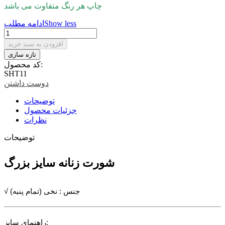
چاپ هر رنگ متفاوت می باشد
Show less
ادامه مطلب
افزودن به سبد خرید
کد محصول:
SHT11
دوست داشتن
توضیحات
جزئیات محصول
نظرات
توضیحات
شورت زنانه سایز بزرگ
√ جنس : نخی (تمام پنبه)
راهنمای سایز: