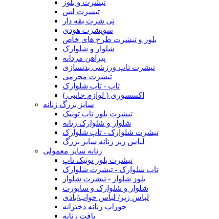
تیشرت و بلوز
تیشرت لش
تی شرت یقه دار
سویشرت هودی
بلوز و تیشرت طرح های خاص
شلوار و شلوارک
پیراهن مردانه
تیشرت تاپ ورزشی بدنسازی
تیشرت محرمی
تاپ - تاپ شلوارک
اکسسوری ( لوازم جانبی )
سایز بزرگ زنانه
تیشرت بلوز تاپ تونیک
شلوار و شلوارک زنانه
تیشرت شلوارک - تاپ شلوارک
لباس زیر زنانه سایز بزرگ
زنانه سایز معمولی
تیشرت بلوز تونیک تاپ
تاپ شلوارک - تیشرت شلوارک
بلوز شلوار - تیشرت شلوار
شلوار و شلوارک و ساپورت
لباس زیر/ لباس خواب/بادی
جوراب زنانه دخترانه
بافت زنانه