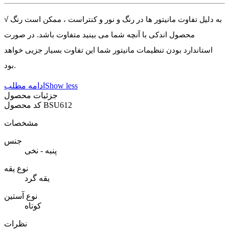
√ به دلیل تفاوت مانیتور ها در رنگ و نور و کنتراست ، ممکن است رنگ
محصول اندکی با آنچه شما می بینید متفاوت باشد. در صورت
استاندارد بودن تنظیمات مانیتور شما این تفاوت بسیار جزیی خواهد
بود.
Show less
ادامه مطلب
جزئیات محصول
BSU612
کد محصول
مشخصات
جنس
پنبه - نخی
نوع یقه
یقه گرد
نوع آستین
کوتاه
نظرات