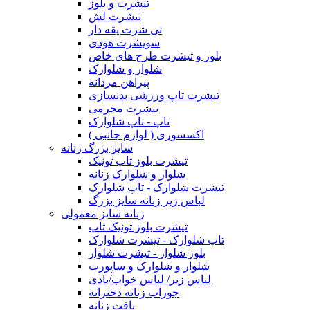
تیشرت و بلوز
تیشرت لش
تی شرت یقه دار
سویشرت هودی
بلوز و تیشرت طرح های خاص
شلوار و شلوارک
پیراهن مردانه
تیشرت تاپ ورزشی بدنسازی
تیشرت محرمی
تاپ - تاپ شلوارک
اکسسوری ( لوازم جانبی )
سایز بزرگ زنانه
تیشرت بلوز تاپ تونیک
شلوار و شلوارک زنانه
تیشرت شلوارک - تاپ شلوارک
لباس زیر زنانه سایز بزرگ
زنانه سایز معمولی
تیشرت بلوز تونیک تاپ
تاپ شلوارک - تیشرت شلوارک
بلوز شلوار - تیشرت شلوار
شلوار و شلوارک و ساپورت
لباس زیر/ لباس خواب/بادی
جوراب زنانه دخترانه
بافت زنانه