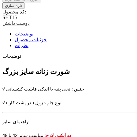
کد محصول:
SHT15
دوست داشتن
توضیحات
جزئیات محصول
نظرات
توضیحات
شورت زنانه سایز بزرگ
√ جنس : نخی پنبه با اندکی قابلیت کشسانی
√ نوع چاپ: زول ( در پشت کار )
راهنمای سایز:
دو ایکس لارج:
مناسب سایز 42 تا 48