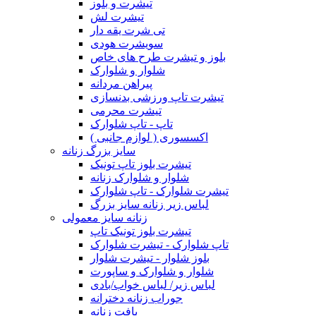
تیشرت و بلوز
تیشرت لش
تی شرت یقه دار
سویشرت هودی
بلوز و تیشرت طرح های خاص
شلوار و شلوارک
پیراهن مردانه
تیشرت تاپ ورزشی بدنسازی
تیشرت محرمی
تاپ - تاپ شلوارک
اکسسوری ( لوازم جانبی )
سایز بزرگ زنانه
تیشرت بلوز تاپ تونیک
شلوار و شلوارک زنانه
تیشرت شلوارک - تاپ شلوارک
لباس زیر زنانه سایز بزرگ
زنانه سایز معمولی
تیشرت بلوز تونیک تاپ
تاپ شلوارک - تیشرت شلوارک
بلوز شلوار - تیشرت شلوار
شلوار و شلوارک و ساپورت
لباس زیر/ لباس خواب/بادی
جوراب زنانه دخترانه
بافت زنانه