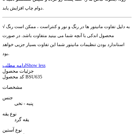
دوام چاپ افزایش یابد.
√ به دلیل تفاوت مانیتور ها در رنگ و نور و کنتراست ، ممکن است رنگ
محصول اندکی با آنچه شما می بینید متفاوت باشد. در صورت
استاندارد بودن تنظیمات مانیتور شما این تفاوت بسیار جزیی خواهد
بود.
Show less
ادامه مطلب
جزئیات محصول
BSU635
کد محصول
مشخصات
جنس
پنبه - نخی
نوع یقه
یقه گرد
نوع آستین