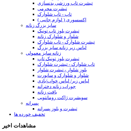
تیشرت تاپ ورزشی بدنسازی
تیشرت محرمی
تاپ - تاپ شلوارک
اکسسوری ( لوازم جانبی )
سایز بزرگ زنانه
تیشرت بلوز تاپ تونیک
شلوار و شلوارک زنانه
تیشرت شلوارک - تاپ شلوارک
لباس زیر زنانه سایز بزرگ
زنانه سایز معمولی
تیشرت بلوز تونیک تاپ
تاپ شلوارک - تیشرت شلوارک
بلوز شلوار - تیشرت شلوار
شلوار و شلوارک و ساپورت
لباس زیر/ لباس خواب/بادی
جوراب زنانه دخترانه
بافت زنانه
سویشرت ژاکت رومانتویی
پسرانه
تیشرت و بلوز پسرانه
تخفیف خورده ها
مشاهدات اخیر