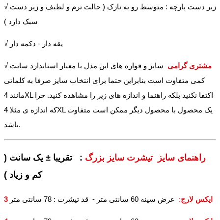
√ زیر دست پارچه : متوسط رو به نازک ( حالت نرم و لطیف و زیر دست
سبک دارد )
√ یقه دار - دکمه دار
مشتری گرامی
سایز و قواره های این مدل با معیار استاندارد سایت
√
کمی متفاوت است بنابراین حتما برای انتخاب سایز صرفا به کلماتی
مانند 4XL اکتفا نکنید بلکه راهنما و اندازه های زیر را مشاهده کنید. چرا
که اندازه ی مثلا 4XL یک محصول با محصول دیگر ممکن است متفاوت
باشد.
راهنمای سایز تیشرت سایز بزرگ
: تقریبا ± یک سانت (
کم و زیاد )
3 ایکس لارج
:
عرض سینه 60 سانتی متر - قد تیشرت : 78 سانتی متر