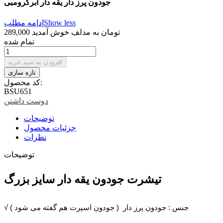
جودون پرز دار یقه دار ابرکرومبی
Show less
ادامه مطلب
289,000 تومان
به مدلف خوش آمدید
تمام شده
افزودن به سبد خرید
کد محصول:
BSU651
دوست داشتن
توضیحات
جزئیات محصول
نظرات
توضیحات
تیشرت جودون یقه دار سایز بزرگ
√ جنس : جودون پرز دار ( جودون اسپرت هم گفته می شود )