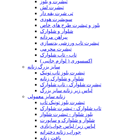
تیشرت و بلوز
تیشرت لش
تی شرت یقه دار
سویشرت هودی
بلوز و تیشرت طرح های خاص
شلوار و شلوارک
پیراهن مردانه
تیشرت تاپ ورزشی بدنسازی
تیشرت محرمی
تاپ - تاپ شلوارک
اکسسوری ( لوازم جانبی )
سایز بزرگ زنانه
تیشرت بلوز تاپ تونیک
شلوار و شلوارک زنانه
تیشرت شلوارک - تاپ شلوارک
لباس زیر زنانه سایز بزرگ
زنانه سایز معمولی
تیشرت بلوز تونیک تاپ
تاپ شلوارک - تیشرت شلوارک
بلوز شلوار - تیشرت شلوار
شلوار و شلوارک و ساپورت
لباس زیر/ لباس خواب/بادی
جوراب زنانه دخترانه
بافت زنانه