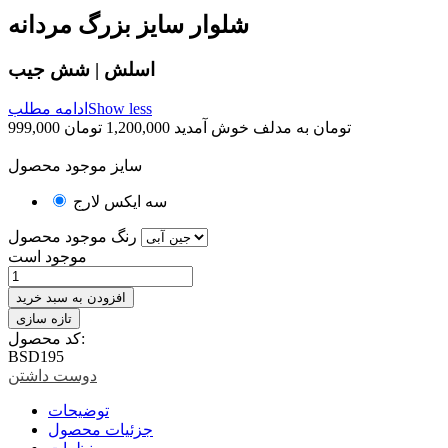
شلوار سایز بزرگ مردانه
اسلش | شش جیب
Show less
ادامه مطلب
999,000 تومان
به مدلف خوش آمدید
1,200,000 تومان
تخفیف خورده
-201,000 تومان
سایز موجود محصول
سه ایکس لارج
رنگ موجود محصول
موجود است
افزودن به سبد خرید
کد محصول:
BSD195
دوست داشتن
توضیحات
جزئیات محصول