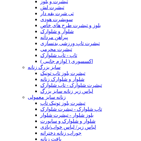
تیشرت و بلوز
تیشرت لش
تی شرت یقه دار
سویشرت هودی
بلوز و تیشرت طرح های خاص
شلوار و شلوارک
پیراهن مردانه
تیشرت تاپ ورزشی بدنسازی
تیشرت محرمی
تاپ - تاپ شلوارک
اکسسوری ( لوازم جانبی )
سایز بزرگ زنانه
تیشرت بلوز تاپ تونیک
شلوار و شلوارک زنانه
تیشرت شلوارک - تاپ شلوارک
لباس زیر زنانه سایز بزرگ
زنانه سایز معمولی
تیشرت بلوز تونیک تاپ
تاپ شلوارک - تیشرت شلوارک
بلوز شلوار - تیشرت شلوار
شلوار و شلوارک و ساپورت
لباس زیر/ لباس خواب/بادی
جوراب زنانه دخترانه
بافت زنانه