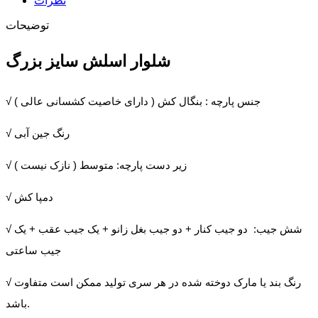
نظرات
توضیحات
شلوار اسلش سایز بزرگ
√ جنس پارچه : بنگال کش ( دارای خاصیت کشسانی عالی )
√ رنگ جین آبی
√ زیر دست پارچه: متوسط ( نازک نیست )
√ دمپا کش
√ شش جیب: دو جیب کنار + دو جیب بغل زانو + یک جیب عقب + یک
جیب ساعتی
√ رنگ بند یا مارک دوخته شده در هر سری تولید ممکن است متفاوت
باشد.