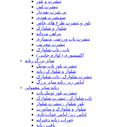
تیشرت و بلوز
تیشرت لش
تی شرت یقه دار
سویشرت هودی
بلوز و تیشرت طرح های خاص
شلوار و شلوارک
پیراهن مردانه
تیشرت تاپ ورزشی بدنسازی
تیشرت محرمی
تاپ - تاپ شلوارک
اکسسوری ( لوازم جانبی )
سایز بزرگ زنانه
تیشرت بلوز تاپ تونیک
شلوار و شلوارک زنانه
تیشرت شلوارک - تاپ شلوارک
لباس زیر زنانه سایز بزرگ
زنانه سایز معمولی
تیشرت بلوز تونیک تاپ
تاپ شلوارک - تیشرت شلوارک
بلوز شلوار - تیشرت شلوار
شلوار و شلوارک و ساپورت
لباس زیر/ لباس خواب/بادی
جوراب زنانه دخترانه
بافت زنانه