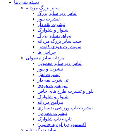
دسته بندی ها
سایز بزرگ مردانه
لباس زیر سایز بزرگ
تیشرت بلوز
تیشرت یقه دار
شلوار و شلوارک
پیراهن سایز بزرگ
ست سایز بزرگ مردانه
سویشرت هودی کاپشن
حراجی ها
مردانه سایز معمولی
لباس زیر سایز معمولی
تیشرت و بلوز
تیشرت لش
تی شرت یقه دار
سویشرت هودی
بلوز و تیشرت طرح های خاص
شلوار و شلوارک
پیراهن مردانه
تیشرت تاپ ورزشی بدنسازی
تیشرت محرمی
تاپ - تاپ شلوارک
اکسسوری ( لوازم جانبی )
سایز بزرگ زنانه