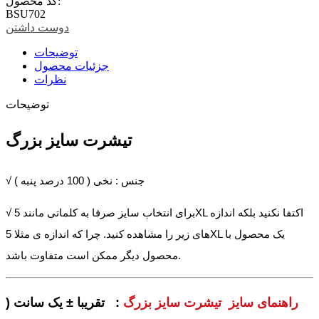
کد محصول:
BSU702
دوست داشتن
توضیحات
جزئیات محصول
نظرات
توضیحات
تیشرت سایز بزرگ
√ جنس : نخی ( 100 درصد پنبه )
√ برای انتخاب سایز صرفا به کلماتی مانند 5XL اکتفا نکنید بلکه اندازه
های زیر را مشاهده کنید. چرا که اندازه ی مثلا 5XL یک محصول با
محصول دیگر ممکن است متفاوت باشد.
راهنمای سایز تیشرت سایز بزرگ
: تقریبا ± یک سانت (