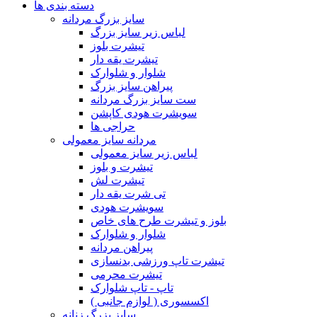
دسته بندی ها
سایز بزرگ مردانه
لباس زیر سایز بزرگ
تیشرت بلوز
تیشرت یقه دار
شلوار و شلوارک
پیراهن سایز بزرگ
ست سایز بزرگ مردانه
سویشرت هودی کاپشن
حراجی ها
مردانه سایز معمولی
لباس زیر سایز معمولی
تیشرت و بلوز
تیشرت لش
تی شرت یقه دار
سویشرت هودی
بلوز و تیشرت طرح های خاص
شلوار و شلوارک
پیراهن مردانه
تیشرت تاپ ورزشی بدنسازی
تیشرت محرمی
تاپ - تاپ شلوارک
اکسسوری ( لوازم جانبی )
سایز بزرگ زنانه