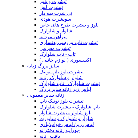
تیشرت و بلوز
تیشرت لش
تی شرت یقه دار
سویشرت هودی
بلوز و تیشرت طرح های خاص
شلوار و شلوارک
پیراهن مردانه
تیشرت تاپ ورزشی بدنسازی
تیشرت محرمی
تاپ - تاپ شلوارک
اکسسوری ( لوازم جانبی )
سایز بزرگ زنانه
تیشرت بلوز تاپ تونیک
شلوار و شلوارک زنانه
تیشرت شلوارک - تاپ شلوارک
لباس زیر زنانه سایز بزرگ
زنانه سایز معمولی
تیشرت بلوز تونیک تاپ
تاپ شلوارک - تیشرت شلوارک
بلوز شلوار - تیشرت شلوار
شلوار و شلوارک و ساپورت
لباس زیر/ لباس خواب/بادی
جوراب زنانه دخترانه
بافت زنانه