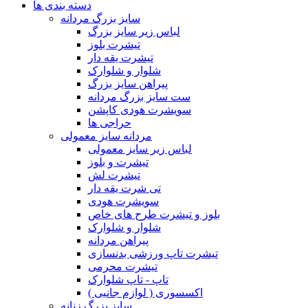
دسته بندی ها
سایز بزرگ مردانه
لباس زیر سایز بزرگ
تیشرت بلوز
تیشرت یقه دار
شلوار و شلوارک
پیراهن سایز بزرگ
ست سایز بزرگ مردانه
سویشرت هودی کاپشن
حراجی ها
مردانه سایز معمولی
لباس زیر سایز معمولی
تیشرت و بلوز
تیشرت لش
تی شرت یقه دار
سویشرت هودی
بلوز و تیشرت طرح های خاص
شلوار و شلوارک
پیراهن مردانه
تیشرت تاپ ورزشی بدنسازی
تیشرت محرمی
تاپ - تاپ شلوارک
اکسسوری ( لوازم جانبی )
سایز بزرگ زنانه