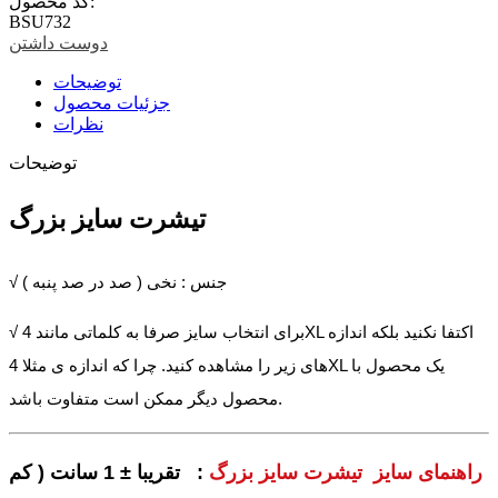
کد محصول:
BSU732
دوست داشتن
توضیحات
جزئیات محصول
نظرات
توضیحات
تیشرت سایز بزرگ
√ جنس : نخی ( صد در صد پنبه )
√ برای انتخاب سایز صرفا به کلماتی مانند 4XL اکتفا نکنید بلکه اندازه
های زیر را مشاهده کنید. چرا که اندازه ی مثلا 4XL یک محصول با
محصول دیگر ممکن است متفاوت باشد.
راهنمای سایز تیشرت سایز بزرگ
: تقریبا ± 1 سانت ( کم