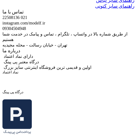
راهنمای سایز لباس
راهنمای سایز کتونی
تماس با ما
22508136 021
instagram.com/modelf.ir
09304504948
از طریق شماره بالا در واتساپ ، تلگرام ، تماس و پیامک در خدمت شما
هستیم
تهران - خیابان رسالت - محله مجیدیه
درباره ما
دارای نماد اعتماد
درگاه معتبر پی پینگ
اولین و قدیمی ترین فروشگاه اینترنتی سایز بزرگ
نماد اعتماد
درگاه پی پینگ