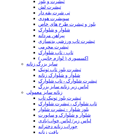
تیشرت و بلوز
تیشرت لش
تی شرت یقه دار
سویشرت هودی
بلوز و تیشرت طرح های خاص
شلوار و شلوارک
پیراهن مردانه
تیشرت تاپ ورزشی بدنسازی
تیشرت محرمی
تاپ - تاپ شلوارک
اکسسوری ( لوازم جانبی )
سایز بزرگ زنانه
تیشرت بلوز تاپ تونیک
شلوار و شلوارک زنانه
تیشرت شلوارک - تاپ شلوارک
لباس زیر زنانه سایز بزرگ
زنانه سایز معمولی
تیشرت بلوز تونیک تاپ
تاپ شلوارک - تیشرت شلوارک
بلوز شلوار - تیشرت شلوار
شلوار و شلوارک و ساپورت
لباس زیر/ لباس خواب/بادی
جوراب زنانه دخترانه
بافت زنانه