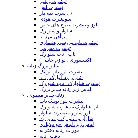
تیشرت و بلوز
تیشرت لش
تی شرت یقه دار
سویشرت هودی
بلوز و تیشرت طرح های خاص
شلوار و شلوارک
پیراهن مردانه
تیشرت تاپ ورزشی بدنسازی
تیشرت محرمی
تاپ - تاپ شلوارک
اکسسوری ( لوازم جانبی )
سایز بزرگ زنانه
تیشرت بلوز تاپ تونیک
شلوار و شلوارک زنانه
تیشرت شلوارک - تاپ شلوارک
لباس زیر زنانه سایز بزرگ
زنانه سایز معمولی
تیشرت بلوز تونیک تاپ
تاپ شلوارک - تیشرت شلوارک
بلوز شلوار - تیشرت شلوار
شلوار و شلوارک و ساپورت
لباس زیر/ لباس خواب/بادی
جوراب زنانه دخترانه
بافت زنانه