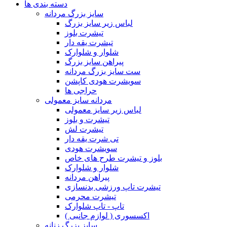
دسته بندی ها
سایز بزرگ مردانه
لباس زیر سایز بزرگ
تیشرت بلوز
تیشرت یقه دار
شلوار و شلوارک
پیراهن سایز بزرگ
ست سایز بزرگ مردانه
سویشرت هودی کاپشن
حراجی ها
مردانه سایز معمولی
لباس زیر سایز معمولی
تیشرت و بلوز
تیشرت لش
تی شرت یقه دار
سویشرت هودی
بلوز و تیشرت طرح های خاص
شلوار و شلوارک
پیراهن مردانه
تیشرت تاپ ورزشی بدنسازی
تیشرت محرمی
تاپ - تاپ شلوارک
اکسسوری ( لوازم جانبی )
سایز بزرگ زنانه