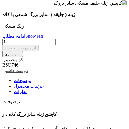
ژیله ( جلیقه ) سایز بزرگ شمعی با کلاه
رنگ مشکی
Show less
ادامه مطلب
افزودن به سبد خرید
کد محصول:
BSU746
دوست داشتن
توضیحات
جزئیات محصول
نظرات
توضیحات
کاپشن ژیله سایز بزرگ کلاه دار
√ جنس : روی کار شمعی و داخل آستر مخملی کیفیت درجه یک