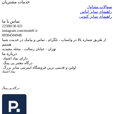
خدمات مشتریان
سوالات متداول
راهنمای سایز لباس
راهنمای سایز کتونی
تماس با ما
22508136 021
instagram.com/modelf.ir
09304504948
از طریق شماره بالا در واتساپ ، تلگرام ، تماس و پیامک در خدمت شما
هستیم
تهران - خیابان رسالت - محله مجیدیه
درباره ما
دارای نماد اعتماد
درگاه معتبر پی پینگ
اولین و قدیمی ترین فروشگاه اینترنتی سایز بزرگ
نماد اعتماد
درگاه پی پینگ