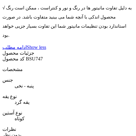
√ به دلیل تفاوت مانیتور ها در رنگ و نور و کنتراست ، ممکن است رنگ
محصول اندکی با آنچه شما می بینید متفاوت باشد. در صورت
استاندارد بودن تنظیمات مانیتور شما این تفاوت بسیار جزیی خواهد
بود.
Show less
ادامه مطلب
جزئیات محصول
BSU747
کد محصول
مشخصات
جنس
پنبه - نخی
نوع یقه
یقه گرد
نوع آستین
کوتاه
نظرات
بدون نظر