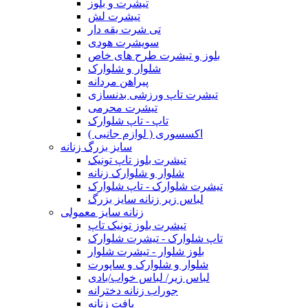
تیشرت و بلوز
تیشرت لش
تی شرت یقه دار
سویشرت هودی
بلوز و تیشرت طرح های خاص
شلوار و شلوارک
پیراهن مردانه
تیشرت تاپ ورزشی بدنسازی
تیشرت محرمی
تاپ - تاپ شلوارک
اکسسوری ( لوازم جانبی )
سایز بزرگ زنانه
تیشرت بلوز تاپ تونیک
شلوار و شلوارک زنانه
تیشرت شلوارک - تاپ شلوارک
لباس زیر زنانه سایز بزرگ
زنانه سایز معمولی
تیشرت بلوز تونیک تاپ
تاپ شلوارک - تیشرت شلوارک
بلوز شلوار - تیشرت شلوار
شلوار و شلوارک و ساپورت
لباس زیر/ لباس خواب/بادی
جوراب زنانه دخترانه
بافت زنانه