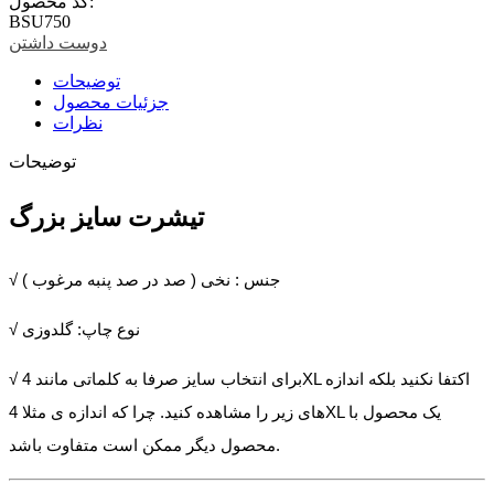
کد محصول:
BSU750
دوست داشتن
توضیحات
جزئیات محصول
نظرات
توضیحات
تیشرت سایز بزرگ
√ جنس : نخی ( صد در صد پنبه مرغوب )
√ نوع چاپ: گلدوزی
√ برای انتخاب سایز صرفا به کلماتی مانند 4XL اکتفا نکنید بلکه اندازه
های زیر را مشاهده کنید. چرا که اندازه ی مثلا 4XL یک محصول با
محصول دیگر ممکن است متفاوت باشد.