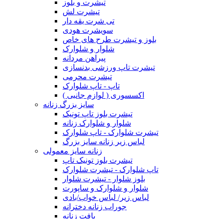
تیشرت و بلوز
تیشرت لش
تی شرت یقه دار
سویشرت هودی
بلوز و تیشرت طرح های خاص
شلوار و شلوارک
پیراهن مردانه
تیشرت تاپ ورزشی بدنسازی
تیشرت محرمی
تاپ - تاپ شلوارک
اکسسوری ( لوازم جانبی )
سایز بزرگ زنانه
تیشرت بلوز تاپ تونیک
شلوار و شلوارک زنانه
تیشرت شلوارک - تاپ شلوارک
لباس زیر زنانه سایز بزرگ
زنانه سایز معمولی
تیشرت بلوز تونیک تاپ
تاپ شلوارک - تیشرت شلوارک
بلوز شلوار - تیشرت شلوار
شلوار و شلوارک و ساپورت
لباس زیر/ لباس خواب/بادی
جوراب زنانه دخترانه
بافت زنانه