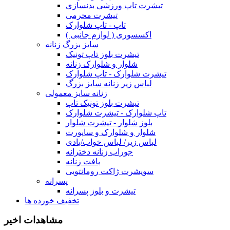
تیشرت تاپ ورزشی بدنسازی
تیشرت محرمی
تاپ - تاپ شلوارک
اکسسوری ( لوازم جانبی )
سایز بزرگ زنانه
تیشرت بلوز تاپ تونیک
شلوار و شلوارک زنانه
تیشرت شلوارک - تاپ شلوارک
لباس زیر زنانه سایز بزرگ
زنانه سایز معمولی
تیشرت بلوز تونیک تاپ
تاپ شلوارک - تیشرت شلوارک
بلوز شلوار - تیشرت شلوار
شلوار و شلوارک و ساپورت
لباس زیر/ لباس خواب/بادی
جوراب زنانه دخترانه
بافت زنانه
سویشرت ژاکت رومانتویی
پسرانه
تیشرت و بلوز پسرانه
تخفیف خورده ها
مشاهدات اخیر