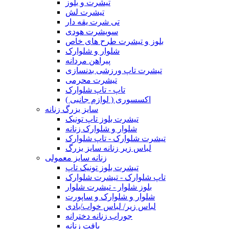
تیشرت و بلوز
تیشرت لش
تی شرت یقه دار
سویشرت هودی
بلوز و تیشرت طرح های خاص
شلوار و شلوارک
پیراهن مردانه
تیشرت تاپ ورزشی بدنسازی
تیشرت محرمی
تاپ - تاپ شلوارک
اکسسوری ( لوازم جانبی )
سایز بزرگ زنانه
تیشرت بلوز تاپ تونیک
شلوار و شلوارک زنانه
تیشرت شلوارک - تاپ شلوارک
لباس زیر زنانه سایز بزرگ
زنانه سایز معمولی
تیشرت بلوز تونیک تاپ
تاپ شلوارک - تیشرت شلوارک
بلوز شلوار - تیشرت شلوار
شلوار و شلوارک و ساپورت
لباس زیر/ لباس خواب/بادی
جوراب زنانه دخترانه
بافت زنانه