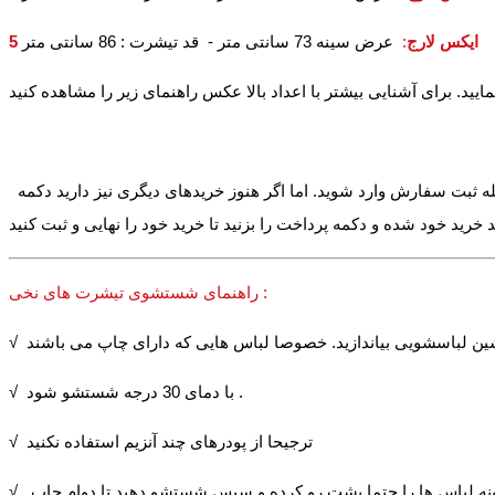
5 ایکس لارج
:
عرض سینه 73 سانتی متر - قد تیشرت : 86 سانتی متر
له ثبت سفارش وارد شوید. اما اگر هنوز خریدهای دیگری نیز دارید دکمه
راهنمای شستشوی تیشرت های نخی :
√ با دمای 30 درجه شستشو شود .
√ ترجیحا از پودرهای چند آنزیم استفاده نکنید
√ برخی از چاپ ها مانند چاپ های پفکی در برابر شستشو حساس تر می باشند و در شستشو های متعدد مقداری از حجم چاپ از دست می رود. اینگونه لباس ها را حتما پشت رو کرده و سپس شستشو دهید تا دوام چاپ