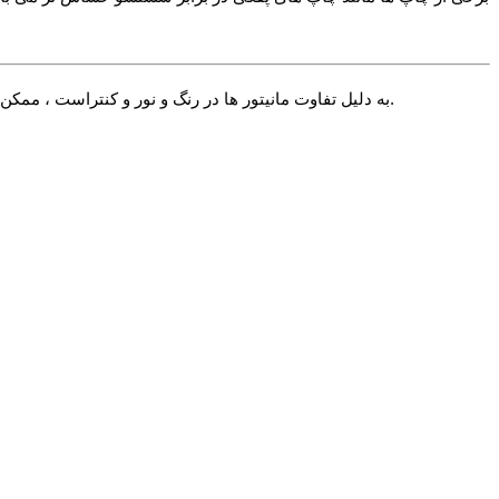
√ به دلیل تفاوت مانیتور ها در رنگ و نور و کنتراست ، ممکن است رنگ محصول اندکی با آنچه شما می بینید متفاوت باشد. در صورت استاندارد بودن تنظیمات مانیتور شما این تفاوت بسیار جزیی خواهد بود.