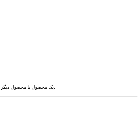
√ برای انتخاب سایز صرفا به کلماتی مانند 4XL اکتفا نکنید بلکه اندازه های زیر را مشاهده کنید. چرا که اندازه ی مثلا 4XL یک محصول با محصول دیگر ممکن است متفاوت باشد.