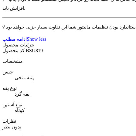
افزایش یابد.
Show less
ادامه مطلب
جزئیات محصول
BSU819
کد محصول
مشخصات
جنس
پنبه - نخی
نوع یقه
یقه گرد
نوع آستین
کوتاه
نظرات
بدون نظر