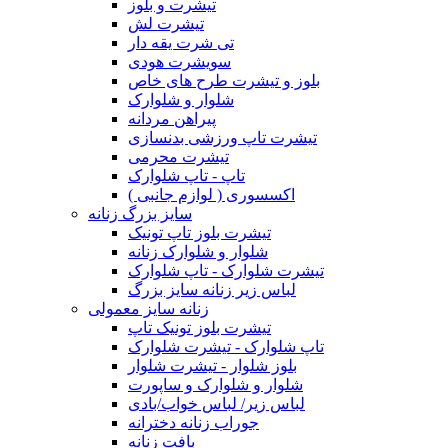
تیشرت و بلوز
تیشرت لش
تی شرت یقه دار
سویشرت هودی
بلوز و تیشرت طرح های خاص
شلوار و شلوارک
پیراهن مردانه
تیشرت تاپ ورزشی بدنسازی
تیشرت محرمی
تاپ - تاپ شلوارک
اکسسوری ( لوازم جانبی )
سایز بزرگ زنانه
تیشرت بلوز تاپ تونیک
شلوار و شلوارک زنانه
تیشرت شلوارک - تاپ شلوارک
لباس زیر زنانه سایز بزرگ
زنانه سایز معمولی
تیشرت بلوز تونیک تاپ
تاپ شلوارک - تیشرت شلوارک
بلوز شلوار - تیشرت شلوار
شلوار و شلوارک و ساپورت
لباس زیر/ لباس خواب/بادی
جوراب زنانه دخترانه
بافت زنانه