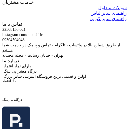
خدمات مشتریان
سوالات متداول
راهنمای سایز لباس
راهنمای سایز کتونی
تماس با ما
22508136 021
instagram.com/modelf.ir
09304504948
از طریق شماره بالا در واتساپ ، تلگرام ، تماس و پیامک در خدمت شما
هستیم
تهران - خیابان رسالت - محله مجیدیه
درباره ما
دارای نماد اعتماد
درگاه معتبر پی پینگ
اولین و قدیمی ترین فروشگاه اینترنتی سایز بزرگ
نماد اعتماد
درگاه پی پینگ