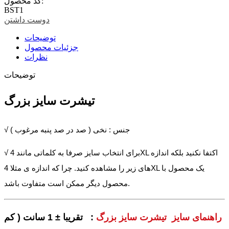
کد محصول:
BST1
دوست داشتن
توضیحات
جزئیات محصول
نظرات
توضیحات
تیشرت سایز بزرگ
√ جنس : نخی ( صد در صد پنبه مرغوب )
√ برای انتخاب سایز صرفا به کلماتی مانند 4XL اکتفا نکنید بلکه اندازه
های زیر را مشاهده کنید. چرا که اندازه ی مثلا 4XL یک محصول با
محصول دیگر ممکن است متفاوت باشد.
راهنمای سایز تیشرت سایز بزرگ
: تقریبا ± 1 سانت ( کم