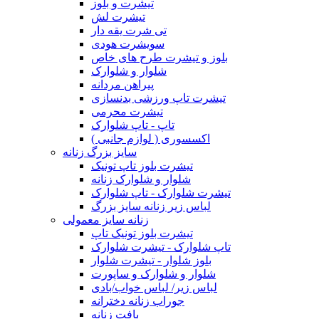
تیشرت و بلوز
تیشرت لش
تی شرت یقه دار
سویشرت هودی
بلوز و تیشرت طرح های خاص
شلوار و شلوارک
پیراهن مردانه
تیشرت تاپ ورزشی بدنسازی
تیشرت محرمی
تاپ - تاپ شلوارک
اکسسوری ( لوازم جانبی )
سایز بزرگ زنانه
تیشرت بلوز تاپ تونیک
شلوار و شلوارک زنانه
تیشرت شلوارک - تاپ شلوارک
لباس زیر زنانه سایز بزرگ
زنانه سایز معمولی
تیشرت بلوز تونیک تاپ
تاپ شلوارک - تیشرت شلوارک
بلوز شلوار - تیشرت شلوار
شلوار و شلوارک و ساپورت
لباس زیر/ لباس خواب/بادی
جوراب زنانه دخترانه
بافت زنانه