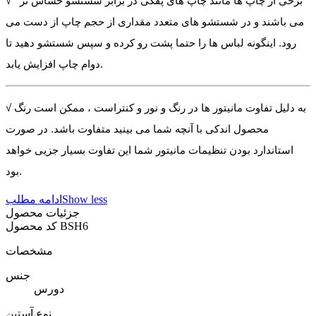
√ برخی از چاپ ها مانند چاپ های پفکی در برابر شستشو حساس تر
می باشند و در شستشو های متعدد مقداری از حجم چاپ از دست می
رود. اینگونه لباس ها را حتما پشت رو کرده و سپس شستشو دهید تا
دوام چاپ افزایش یابد.
√ به دلیل تفاوت مانیتور ها در رنگ و نور و کنتراست ، ممکن است رنگ
محصول اندکی با آنچه شما می بینید متفاوت باشد. در صورت
استاندارد بودن تنظیمات مانیتور شما این تفاوت بسیار جزیی خواهد
بود.
Show less
ادامه مطلب
جزئیات محصول
BSH6
کد محصول
مشخصات
جنس
دورس
نوع آستین