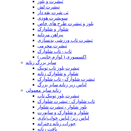
تیشرت و بلوز
تیشرت لش
تی شرت یقه دار
سویشرت هودی
بلوز و تیشرت طرح های خاص
شلوار و شلوارک
پیراهن مردانه
تیشرت تاپ ورزشی بدنسازی
تیشرت محرمی
تاپ - تاپ شلوارک
اکسسوری ( لوازم جانبی )
سایز بزرگ زنانه
تیشرت بلوز تاپ تونیک
شلوار و شلوارک زنانه
تیشرت شلوارک - تاپ شلوارک
لباس زیر زنانه سایز بزرگ
زنانه سایز معمولی
تیشرت بلوز تونیک تاپ
تاپ شلوارک - تیشرت شلوارک
بلوز شلوار - تیشرت شلوار
شلوار و شلوارک و ساپورت
لباس زیر/ لباس خواب/بادی
جوراب زنانه دخترانه
بافت زنانه