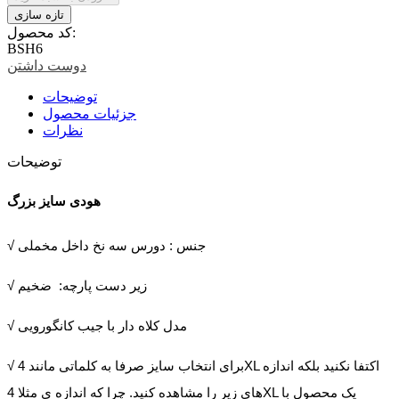
کد محصول:
BSH6
دوست داشتن
توضیحات
جزئیات محصول
نظرات
توضیحات
هودی سایز بزرگ
√ جنس : دورس سه نخ داخل مخملی
√ زیر دست پارچه: ضخیم
√ مدل کلاه دار با جیب کانگورویی
√ برای انتخاب سایز صرفا به کلماتی مانند 4XL اکتفا نکنید بلکه اندازه
های زیر را مشاهده کنید. چرا که اندازه ی مثلا 4XL یک محصول با