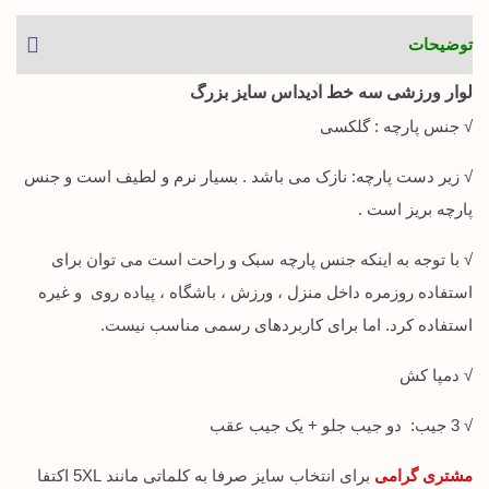
توضیحات
لوار ورزشی سه خط آدیداس سایز بزرگ
√ جنس پارچه : گلکسی
√ زیر دست پارچه: نازک می باشد . بسیار نرم و لطیف است و جنس
پارچه بریز است .
√ با توجه به اینکه جنس پارچه سبک و راحت است می توان برای
استفاده روزمره داخل منزل ، ورزش ، باشگاه ، پیاده روی و غیره
استفاده کرد. اما برای کاربردهای رسمی مناسب نیست.
√ دمپا کش
√ 3 جیب: دو جیب جلو + یک جیب عقب
مشتری گرامی
برای انتخاب سایز صرفا به کلماتی مانند 5XL اکتفا