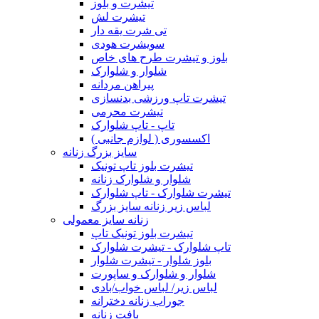
تیشرت و بلوز
تیشرت لش
تی شرت یقه دار
سویشرت هودی
بلوز و تیشرت طرح های خاص
شلوار و شلوارک
پیراهن مردانه
تیشرت تاپ ورزشی بدنسازی
تیشرت محرمی
تاپ - تاپ شلوارک
اکسسوری ( لوازم جانبی )
سایز بزرگ زنانه
تیشرت بلوز تاپ تونیک
شلوار و شلوارک زنانه
تیشرت شلوارک - تاپ شلوارک
لباس زیر زنانه سایز بزرگ
زنانه سایز معمولی
تیشرت بلوز تونیک تاپ
تاپ شلوارک - تیشرت شلوارک
بلوز شلوار - تیشرت شلوار
شلوار و شلوارک و ساپورت
لباس زیر/ لباس خواب/بادی
جوراب زنانه دخترانه
بافت زنانه