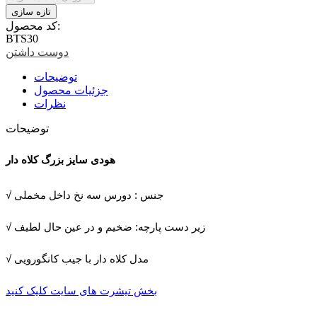
کد محصول:
BTS30
دوست داشتن
توضیحات
جزئیات محصول
نظرات
توضیحات
هودی سایز بزرگ کلاه دار
√ جنس : دورس سه نخ داخل مخملی
√ زیر دست پارچه: ضخیم و در عین حال لطیف
√ مدل کلاه دار با جیب کانگورویی
بخش تیشرت های سایت کلیک کنید