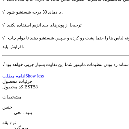
√ با دمای 30 درجه شستشو شود .
√ ترجیحا از پودرهای چند آنزیم استفاده نکنید
√ برخی از چاپ ها مانند چاپ های پفکی در برابر شستشو حساس تر می باشند و در شستشو های متعدد مقداری از حجم چاپ از دست می رود. اینگونه لباس ها را حتما پشت رو کرده و سپس شستشو دهید تا دوام چاپ
افزایش یابد.
Show less
ادامه مطلب
جزئیات محصول
BST58
کد محصول
مشخصات
جنس
پنبه - نخی
نوع یقه
یقه گرد