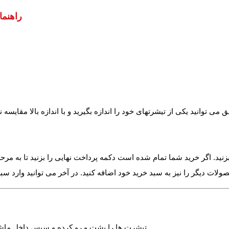
: تقریبا ± 1 سانت ( کم و زیاد )
راهنم
زنید. اگر خرید شما تمام شده است دکمه پرداخت نهایی را بزنید تا به مرح
√ تیشرت ها را پشت و رو کرده و سپس داخل ماشین لباسشویی بیاندازید. خصوصا لباس هایی که دارای چاپ می باشند .