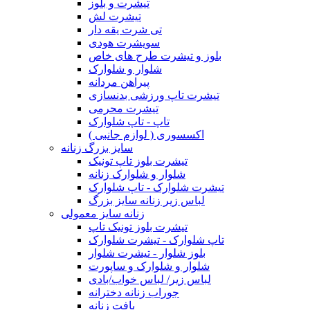
تیشرت و بلوز
تیشرت لش
تی شرت یقه دار
سویشرت هودی
بلوز و تیشرت طرح های خاص
شلوار و شلوارک
پیراهن مردانه
تیشرت تاپ ورزشی بدنسازی
تیشرت محرمی
تاپ - تاپ شلوارک
اکسسوری ( لوازم جانبی )
سایز بزرگ زنانه
تیشرت بلوز تاپ تونیک
شلوار و شلوارک زنانه
تیشرت شلوارک - تاپ شلوارک
لباس زیر زنانه سایز بزرگ
زنانه سایز معمولی
تیشرت بلوز تونیک تاپ
تاپ شلوارک - تیشرت شلوارک
بلوز شلوار - تیشرت شلوار
شلوار و شلوارک و ساپورت
لباس زیر/ لباس خواب/بادی
جوراب زنانه دخترانه
بافت زنانه