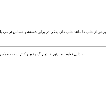
√ به دلیل تفاوت مانیتور ها در رنگ و نور و کنتراست ، ممکن است رنگ محصول اندکی با آنچه شما می بینید متفاوت باشد. در صورت استاندارد بودن تنظیمات مانیتور شما این تفاوت بسیار جزیی خواهد بود.