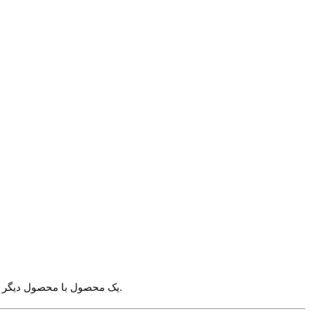
√ برای انتخاب سایز صرفا به کلماتی مانند 4XL اکتفا نکنید بلکه اندازه های زیر را مشاهده کنید. چرا که اندازه ی مثلا 4XL یک محصول با محصول دیگر ممکن است متفاوت باشد.