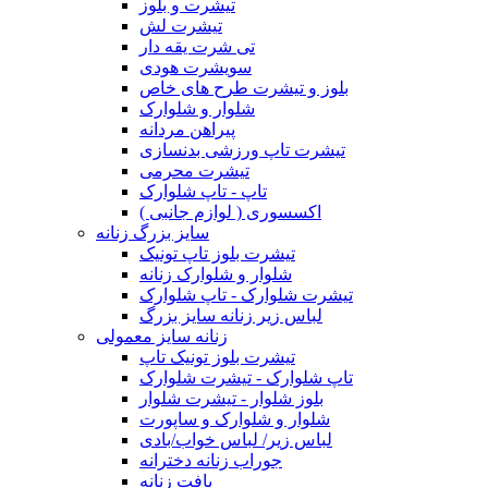
تیشرت و بلوز
تیشرت لش
تی شرت یقه دار
سویشرت هودی
بلوز و تیشرت طرح های خاص
شلوار و شلوارک
پیراهن مردانه
تیشرت تاپ ورزشی بدنسازی
تیشرت محرمی
تاپ - تاپ شلوارک
اکسسوری ( لوازم جانبی )
سایز بزرگ زنانه
تیشرت بلوز تاپ تونیک
شلوار و شلوارک زنانه
تیشرت شلوارک - تاپ شلوارک
لباس زیر زنانه سایز بزرگ
زنانه سایز معمولی
تیشرت بلوز تونیک تاپ
تاپ شلوارک - تیشرت شلوارک
بلوز شلوار - تیشرت شلوار
شلوار و شلوارک و ساپورت
لباس زیر/ لباس خواب/بادی
جوراب زنانه دخترانه
بافت زنانه