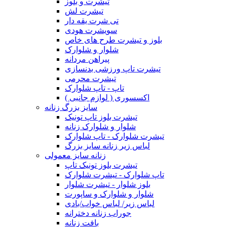
تیشرت و بلوز
تیشرت لش
تی شرت یقه دار
سویشرت هودی
بلوز و تیشرت طرح های خاص
شلوار و شلوارک
پیراهن مردانه
تیشرت تاپ ورزشی بدنسازی
تیشرت محرمی
تاپ - تاپ شلوارک
اکسسوری ( لوازم جانبی )
سایز بزرگ زنانه
تیشرت بلوز تاپ تونیک
شلوار و شلوارک زنانه
تیشرت شلوارک - تاپ شلوارک
لباس زیر زنانه سایز بزرگ
زنانه سایز معمولی
تیشرت بلوز تونیک تاپ
تاپ شلوارک - تیشرت شلوارک
بلوز شلوار - تیشرت شلوار
شلوار و شلوارک و ساپورت
لباس زیر/ لباس خواب/بادی
جوراب زنانه دخترانه
بافت زنانه