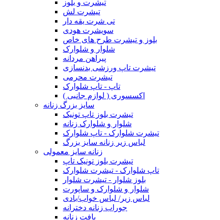
تیشرت و بلوز
تیشرت لش
تی شرت یقه دار
سویشرت هودی
بلوز و تیشرت طرح های خاص
شلوار و شلوارک
پیراهن مردانه
تیشرت تاپ ورزشی بدنسازی
تیشرت محرمی
تاپ - تاپ شلوارک
اکسسوری ( لوازم جانبی )
سایز بزرگ زنانه
تیشرت بلوز تاپ تونیک
شلوار و شلوارک زنانه
تیشرت شلوارک - تاپ شلوارک
لباس زیر زنانه سایز بزرگ
زنانه سایز معمولی
تیشرت بلوز تونیک تاپ
تاپ شلوارک - تیشرت شلوارک
بلوز شلوار - تیشرت شلوار
شلوار و شلوارک و ساپورت
لباس زیر/ لباس خواب/بادی
جوراب زنانه دخترانه
بافت زنانه