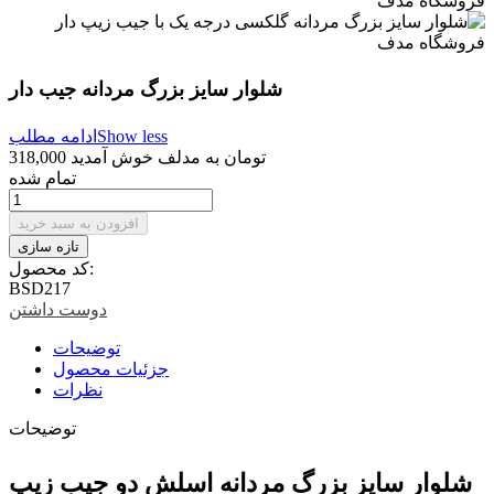
شلوار سایز بزرگ مردانه جیب دار
Show less
ادامه مطلب
318,000 تومان
به مدلف خوش آمدید
تمام شده
افزودن به سبد خرید
کد محصول:
BSD217
دوست داشتن
توضیحات
جزئیات محصول
نظرات
توضیحات
شلوار سایز بزرگ مردانه اسلش دو جیب زیپ