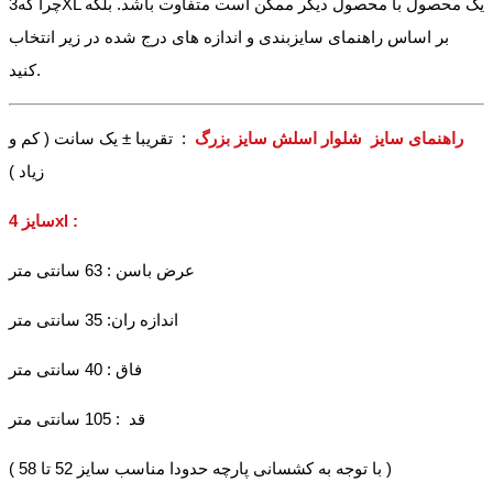
چرا که3XL یک محصول با محصول دیگر ممکن است متفاوت باشد. بلکه
بر اساس راهنمای سایزبندی و اندازه های درج شده در زیر انتخاب
کنید.
راهنمای سایز شلوار اسلش سایز بزرگ
: تقریبا ± یک سانت ( کم و
زیاد )
سایز 4xl :
عرض باسن : 63 سانتی متر
اندازه ران: 35 سانتی متر
فاق : 40 سانتی متر
قد : 105 سانتی متر
( با توجه به کشسانی پارچه حدودا مناسب سایز 52 تا 58 )