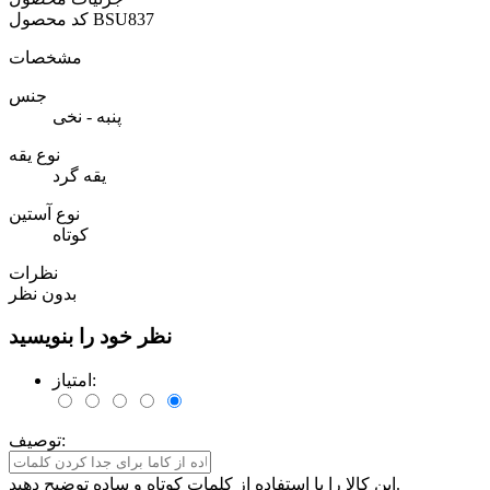
BSU837
کد محصول
مشخصات
جنس
پنبه - نخی
نوع یقه
یقه گرد
نوع آستین
کوتاه
نظرات
بدون نظر
نظر خود را بنویسید
امتیاز:
توصیف:
این کالا را با استفاده از کلمات کوتاه و ساده توضیح دهید.