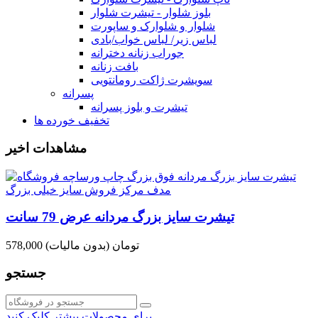
بلوز شلوار - تیشرت شلوار
شلوار و شلوارک و ساپورت
لباس زیر/ لباس خواب/بادی
جوراب زنانه دخترانه
بافت زنانه
سویشرت ژاکت رومانتویی
پسرانه
تیشرت و بلوز پسرانه
تخفیف خورده ها
مشاهدات اخیر
تیشرت سایز بزرگ مردانه عرض 79 سانت
578,000 تومان
(بدون مالیات)
جستجو
برای محصولات بیشتر کلیک کنید.