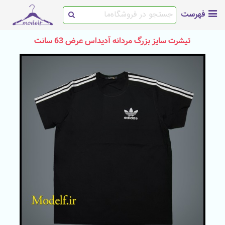
فهرست
تیشرت سایز بزرگ مردانه آدیداس عرض 63 سانت