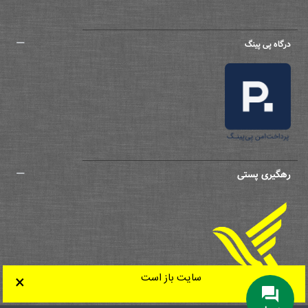
درگاه پی پینگ
رهگیری پستی
سایت باز است
×