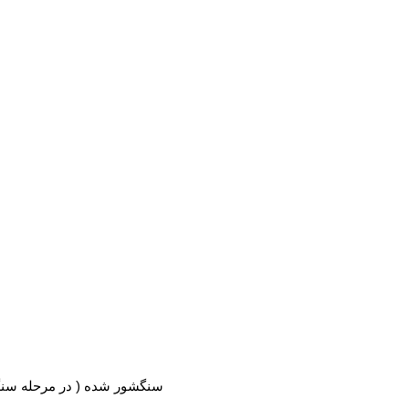
√ سنگشور شده ( در مرحله سنگشور شدن هم آبرفت کار انجام شده و هم رنگبرداری صورت گرفته است . به همین خاطر کارهای سنگشور شده رنگهای اسپورت و ملایم دارند )