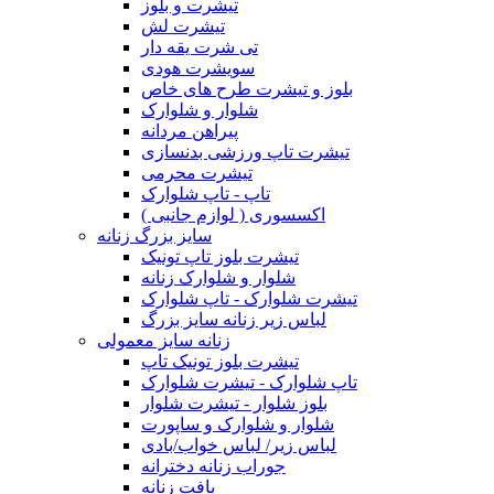
تیشرت و بلوز
تیشرت لش
تی شرت یقه دار
سویشرت هودی
بلوز و تیشرت طرح های خاص
شلوار و شلوارک
پیراهن مردانه
تیشرت تاپ ورزشی بدنسازی
تیشرت محرمی
تاپ - تاپ شلوارک
اکسسوری ( لوازم جانبی )
سایز بزرگ زنانه
تیشرت بلوز تاپ تونیک
شلوار و شلوارک زنانه
تیشرت شلوارک - تاپ شلوارک
لباس زیر زنانه سایز بزرگ
زنانه سایز معمولی
تیشرت بلوز تونیک تاپ
تاپ شلوارک - تیشرت شلوارک
بلوز شلوار - تیشرت شلوار
شلوار و شلوارک و ساپورت
لباس زیر/ لباس خواب/بادی
جوراب زنانه دخترانه
بافت زنانه