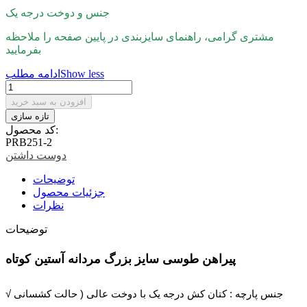
جنس و دوخت درجه یک
مشتری گرامی، راهنمای سایزبندی در پایین صفحه را ملاحظه
بفرمایید
Show less
ادامه مطلب
افزودن به سبد خرید
کد محصول:
PRB251-2
دوست داشتن
توضیحات
جزئیات محصول
نظرات
توضیحات
پیراهن طوسی سایز بزرگ مردانه آستین کوتاه
√ جنس پارچه : کتان کش درجه یک با دوخت عالی ( حالت کشسانی