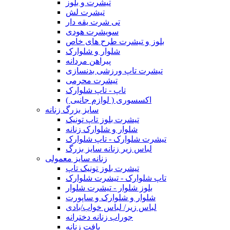
تیشرت و بلوز
تیشرت لش
تی شرت یقه دار
سویشرت هودی
بلوز و تیشرت طرح های خاص
شلوار و شلوارک
پیراهن مردانه
تیشرت تاپ ورزشی بدنسازی
تیشرت محرمی
تاپ - تاپ شلوارک
اکسسوری ( لوازم جانبی )
سایز بزرگ زنانه
تیشرت بلوز تاپ تونیک
شلوار و شلوارک زنانه
تیشرت شلوارک - تاپ شلوارک
لباس زیر زنانه سایز بزرگ
زنانه سایز معمولی
تیشرت بلوز تونیک تاپ
تاپ شلوارک - تیشرت شلوارک
بلوز شلوار - تیشرت شلوار
شلوار و شلوارک و ساپورت
لباس زیر/ لباس خواب/بادی
جوراب زنانه دخترانه
بافت زنانه