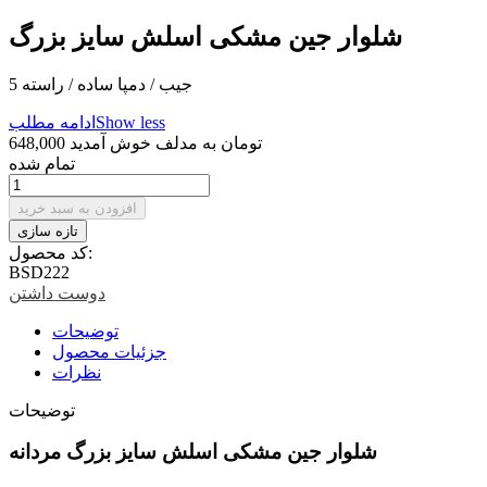
شلوار جین مشکی اسلش سایز بزرگ
5 جیب / دمپا ساده / راسته
Show less
ادامه مطلب
648,000 تومان
به مدلف خوش آمدید
تمام شده
افزودن به سبد خرید
کد محصول:
BSD222
دوست داشتن
توضیحات
جزئیات محصول
نظرات
توضیحات
شلوار جین مشکی اسلش سایز بزرگ مردانه