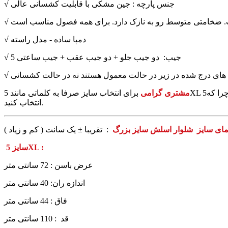
√ جنس پارچه : جین مشکی با قابلیت کشسانی عالی
ست. ضخامتی متوسط رو به نازک دارد. برای همه فصول مناسب است
√ دمپا ساده - مدل راسته
√ 5 جیب: دو جیب جلو + دو جیب عقب + جیب ساعتی
زه های درج شده در زیر در حالت معمول هستند نه در حالت کشسانی
مشتری گرامی
برای انتخاب سایز صرفا به کلماتی مانند 5XL اکتفا نکنید چرا که5XL یک محصول با محصول دیگر ممکن است متفاوت باشد. بلکه بر اساس راهنمای سایزبندی و اندازه های درج شده در زیر
انتخاب کنید.
مای سایز شلوار اسلش سایز بزرگ
: تقریبا ± یک سانت ( کم و زیاد )
سایز 5XL :
عرض باسن : 72 سانتی متر
اندازه ران: 40 سانتی متر
فاق : 44 سانتی متر
قد : 110 سانتی متر