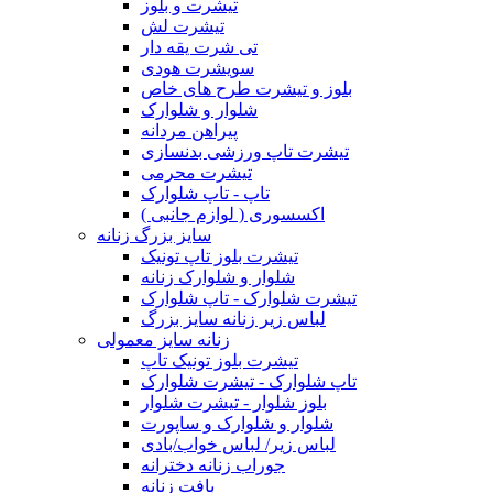
تیشرت و بلوز
تیشرت لش
تی شرت یقه دار
سویشرت هودی
بلوز و تیشرت طرح های خاص
شلوار و شلوارک
پیراهن مردانه
تیشرت تاپ ورزشی بدنسازی
تیشرت محرمی
تاپ - تاپ شلوارک
اکسسوری ( لوازم جانبی )
سایز بزرگ زنانه
تیشرت بلوز تاپ تونیک
شلوار و شلوارک زنانه
تیشرت شلوارک - تاپ شلوارک
لباس زیر زنانه سایز بزرگ
زنانه سایز معمولی
تیشرت بلوز تونیک تاپ
تاپ شلوارک - تیشرت شلوارک
بلوز شلوار - تیشرت شلوار
شلوار و شلوارک و ساپورت
لباس زیر/ لباس خواب/بادی
جوراب زنانه دخترانه
بافت زنانه