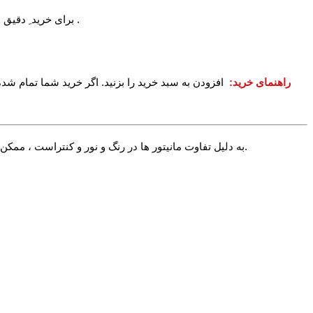
برای خرید ِ دقیق می توانید یکی از پیراهن های خود را اندازه بگیرید و با اندازه بالا مقایسه نمایید. برای آشنایی بیشتر با اعداد بالا عکس راهنمای زیر را مشاهده کنید .
راهنمای خرید:
افزودن به سبد خرید را بزنید. اگر خرید شما تمام شده
√ به دلیل تفاوت مانیتور ها در رنگ و نور و کنتراست ، ممکن است رنگ محصول اندکی با آنچه شما می بینید متفاوت باشد. در صورت استاندارد بودن تنظیمات مانیتور شما این تفاوت بسیار جزیی خواهد بود.