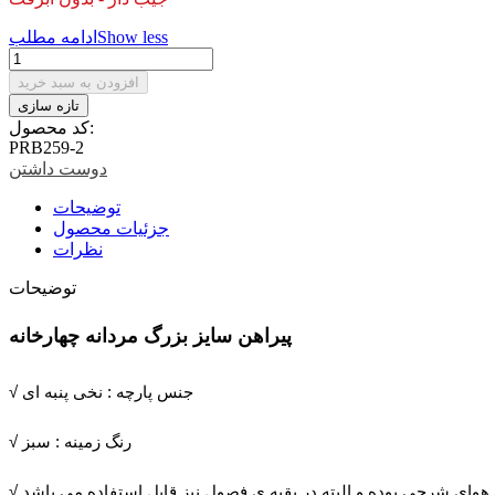
Show less
ادامه مطلب
افزودن به سبد خرید
کد محصول:
PRB259-2
دوست داشتن
توضیحات
جزئیات محصول
نظرات
توضیحات
پیراهن سایز بزرگ مردانه چهارخانه
√ جنس پارچه : نخی پنبه ای
√ رنگ زمینه : سبز