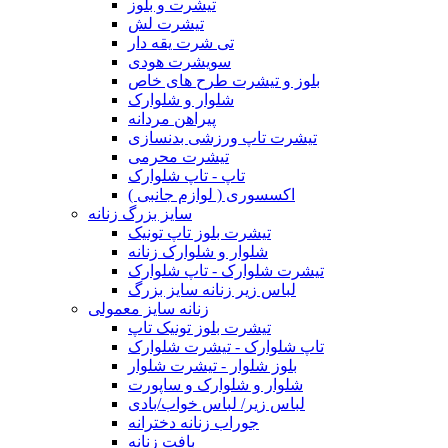
تیشرت و بلوز
تیشرت لش
تی شرت یقه دار
سویشرت هودی
بلوز و تیشرت طرح های خاص
شلوار و شلوارک
پیراهن مردانه
تیشرت تاپ ورزشی بدنسازی
تیشرت محرمی
تاپ - تاپ شلوارک
اکسسوری ( لوازم جانبی )
سایز بزرگ زنانه
تیشرت بلوز تاپ تونیک
شلوار و شلوارک زنانه
تیشرت شلوارک - تاپ شلوارک
لباس زیر زنانه سایز بزرگ
زنانه سایز معمولی
تیشرت بلوز تونیک تاپ
تاپ شلوارک - تیشرت شلوارک
بلوز شلوار - تیشرت شلوار
شلوار و شلوارک و ساپورت
لباس زیر/ لباس خواب/بادی
جوراب زنانه دخترانه
بافت زنانه