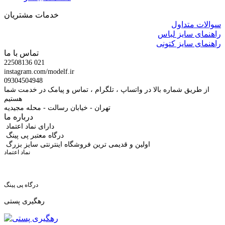
خدمات مشتریان
سوالات متداول
راهنمای سایز لباس
راهنمای سایز کتونی
تماس با ما
22508136 021
instagram.com/modelf.ir
09304504948
از طریق شماره بالا در واتساپ ، تلگرام ، تماس و پیامک در خدمت شما
هستیم
تهران - خیابان رسالت - محله مجیدیه
درباره ما
دارای نماد اعتماد
درگاه معتبر پی پینگ
اولین و قدیمی ترین فروشگاه اینترنتی سایز بزرگ
نماد اعتماد
درگاه پی پینگ
رهگیری پستی