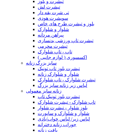
تیشرت و بلوز
تیشرت لش
تی شرت یقه دار
سویشرت هودی
بلوز و تیشرت طرح های خاص
شلوار و شلوارک
پیراهن مردانه
تیشرت تاپ ورزشی بدنسازی
تیشرت محرمی
تاپ - تاپ شلوارک
اکسسوری ( لوازم جانبی )
سایز بزرگ زنانه
تیشرت بلوز تاپ تونیک
شلوار و شلوارک زنانه
تیشرت شلوارک - تاپ شلوارک
لباس زیر زنانه سایز بزرگ
زنانه سایز معمولی
تیشرت بلوز تونیک تاپ
تاپ شلوارک - تیشرت شلوارک
بلوز شلوار - تیشرت شلوار
شلوار و شلوارک و ساپورت
لباس زیر/ لباس خواب/بادی
جوراب زنانه دخترانه
بافت زنانه