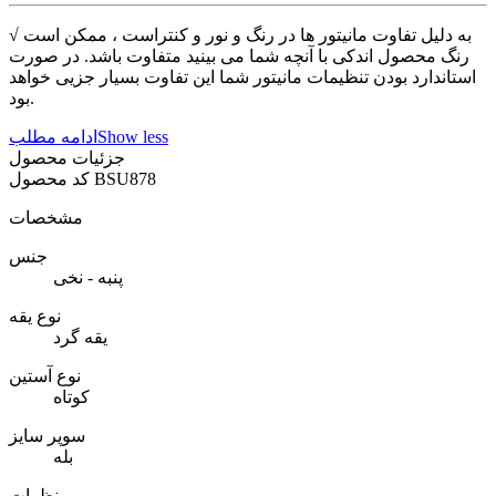
√ به دلیل تفاوت مانیتور ها در رنگ و نور و کنتراست ، ممکن است
رنگ محصول اندکی با آنچه شما می بینید متفاوت باشد. در صورت
استاندارد بودن تنظیمات مانیتور شما این تفاوت بسیار جزیی خواهد
بود.
Show less
ادامه مطلب
جزئیات محصول
BSU878
کد محصول
مشخصات
جنس
پنبه - نخی
نوع یقه
یقه گرد
نوع آستین
کوتاه
سوپر سایز
بله
نظرات