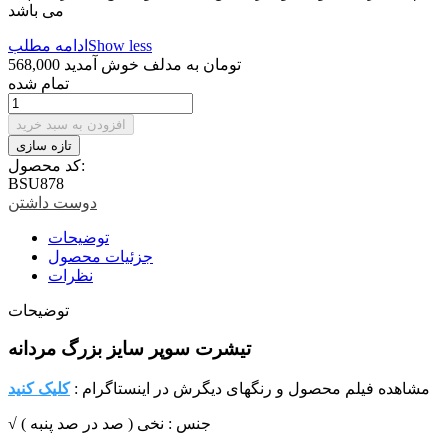
می باشد
Show less
ادامه مطلب
568,000 تومان
به مدلف خوش آمدید
تمام شده
افزودن به سبد خرید
کد محصول:
BSU878
دوست داشتن
توضیحات
جزئیات محصول
نظرات
توضیحات
تیشرت سوپر سایز بزرگ مردانه
مشاهده فیلم محصول و رنگهای دیگرش در اینستاگرام :
کلیک کنید
√ جنس : نخی ( صد در صد پنبه )