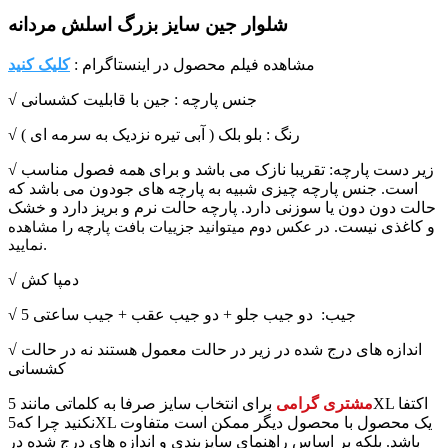
شلوار جین سایز بزرگ اسلش مردانه
مشاهده فیلم محصول در اینستاگرام :
کلیک کنید
√ جنس پارچه : جین با قابلیت کشسانی
√ رنگ : بلو بلک ( آبی تیره نزدیک به سرمه ای )
√ زیر دست پارچه: تقریبا نازک می باشد و برای همه فصول مناسب
است. جنس پارچه چیزی شبیه به پارچه های جودون می باشد که
حالت دون دون یا سوزنی دارد. پارچه حالت نرم و بریز دارد و خشک
و کاغذی نیست.
در عکس دوم میتوانید جزییات بافت پارچه را مشاهده
نمایید.
√ دمپا کش
√ 5 جیب: دو جیب جلو + دو جیب عقب + جیب ساعتی
√ اندازه های درج شده در زیر در حالت معمول هستند نه در حالت
کشسانی
مشتری گرامی
برای انتخاب سایز صرفا به کلماتی مانند 5XL اکتفا
نکنید چرا که5XL یک محصول با محصول دیگر ممکن است متفاوت
باشد. بلکه بر اساس راهنمای سایزبندی و اندازه های درج شده در