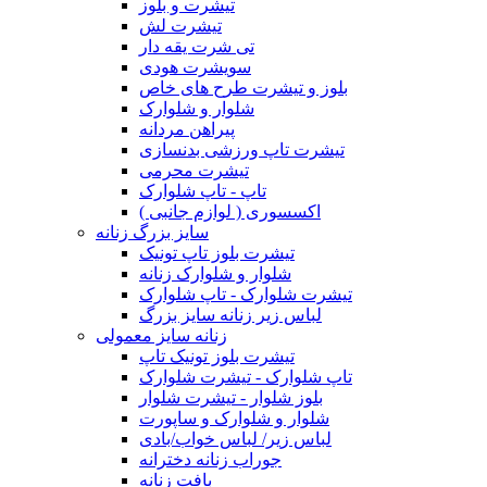
تیشرت و بلوز
تیشرت لش
تی شرت یقه دار
سویشرت هودی
بلوز و تیشرت طرح های خاص
شلوار و شلوارک
پیراهن مردانه
تیشرت تاپ ورزشی بدنسازی
تیشرت محرمی
تاپ - تاپ شلوارک
اکسسوری ( لوازم جانبی )
سایز بزرگ زنانه
تیشرت بلوز تاپ تونیک
شلوار و شلوارک زنانه
تیشرت شلوارک - تاپ شلوارک
لباس زیر زنانه سایز بزرگ
زنانه سایز معمولی
تیشرت بلوز تونیک تاپ
تاپ شلوارک - تیشرت شلوارک
بلوز شلوار - تیشرت شلوار
شلوار و شلوارک و ساپورت
لباس زیر/ لباس خواب/بادی
جوراب زنانه دخترانه
بافت زنانه