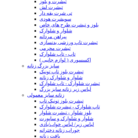
تیشرت و بلوز
تیشرت لش
تی شرت یقه دار
سویشرت هودی
بلوز و تیشرت طرح های خاص
شلوار و شلوارک
پیراهن مردانه
تیشرت تاپ ورزشی بدنسازی
تیشرت محرمی
تاپ - تاپ شلوارک
اکسسوری ( لوازم جانبی )
سایز بزرگ زنانه
تیشرت بلوز تاپ تونیک
شلوار و شلوارک زنانه
تیشرت شلوارک - تاپ شلوارک
لباس زیر زنانه سایز بزرگ
زنانه سایز معمولی
تیشرت بلوز تونیک تاپ
تاپ شلوارک - تیشرت شلوارک
بلوز شلوار - تیشرت شلوار
شلوار و شلوارک و ساپورت
لباس زیر/ لباس خواب/بادی
جوراب زنانه دخترانه
بافت زنانه