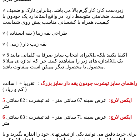
√ زیردست کار: کار گِرَم بالا می باشد. بنابراین نازک و ضعیف
نیست. ضخامتی متوسط دارد. در واقع استاندارد یک جودون با
کیفیت، همراه با کشسانی مناسب پیش روی شماست.
√ طراحی یقه زیبا ( یقه ایستاده )
√ یقه زیپ دار ( زیپی )
√ برای انتخاب سایز صرفا به کلماتی مانند 5XL اکتفا نکنید بلکه
اندازه های زیر را مشاهده کنید. چرا که اندازه ی مثلا 5XL یک
محصول با محصول دیگر ممکن است متفاوت باشد.
راهنمای سایز تیشرت جودون یقه دار سایز بزرگ
: تقریبا ± 1 سانت
( کم و زیاد )
5 ایکس لارج
:
عرض سینه 67 سانتی متر - قد تیشرت : 82 سانتی
متر
6 ایکس لارج
:
عرض سینه 71 سانتی متر - قد تیشرت : 83 سانتی
متر
برای خرید دقیق می توانید یکی از تیشرتهای خود را اندازه بگیرید و با
اندازه بالا مقایسه نمایید. برای آشنایی بیشتر با اعداد بالا عکس