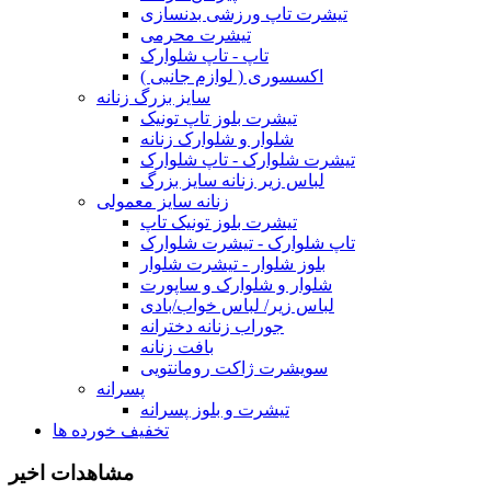
تیشرت تاپ ورزشی بدنسازی
تیشرت محرمی
تاپ - تاپ شلوارک
اکسسوری ( لوازم جانبی )
سایز بزرگ زنانه
تیشرت بلوز تاپ تونیک
شلوار و شلوارک زنانه
تیشرت شلوارک - تاپ شلوارک
لباس زیر زنانه سایز بزرگ
زنانه سایز معمولی
تیشرت بلوز تونیک تاپ
تاپ شلوارک - تیشرت شلوارک
بلوز شلوار - تیشرت شلوار
شلوار و شلوارک و ساپورت
لباس زیر/ لباس خواب/بادی
جوراب زنانه دخترانه
بافت زنانه
سویشرت ژاکت رومانتویی
پسرانه
تیشرت و بلوز پسرانه
تخفیف خورده ها
مشاهدات اخیر