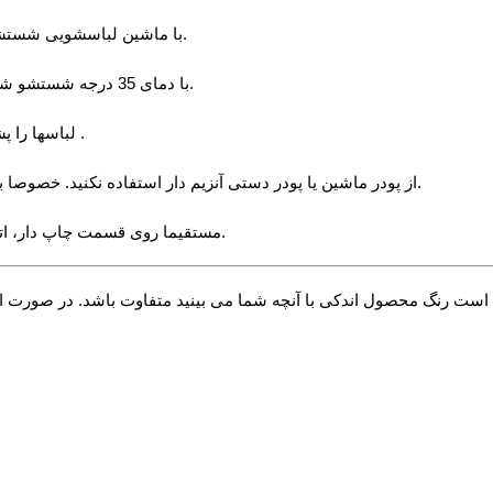
√ با ماشین لباسشویی شستشو دهید. از شستشو به روش دستی و چلاندن یا مچاله کردن پرهیز کنید.
√ با دمای 35 درجه شستشو شود. دمای 40 درجه به بالا باعث کاهش عمر پارچه های پنبه ای می شود.
√ لباسها را پشت و رو کنید و سپس داخل ماشین بیاندازید خصوصا لباسهای چاپ دار .
√ از پودر ماشین یا پودر دستی آنزیم دار استفاده نکنید. خصوصا برای ماندگاری بیشتر چاپ . بهتر است از مایع لباسشویی استفاده شود.
√ مستقیما روی قسمت چاپ دار، اتوکشی نکنید. برای اتوکشی قسمت چاپ دار ، لباس را از پشت اتو کنید.