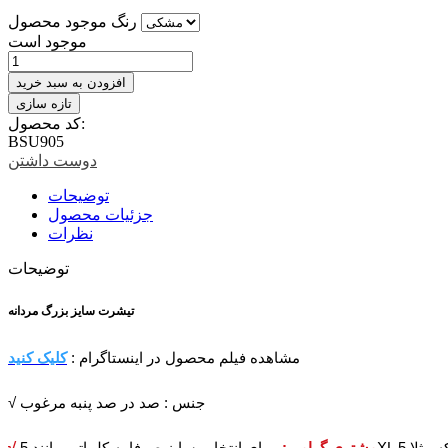
رنگ موجود محصول
موجود است
افزودن به سبد خرید
کد محصول:
BSU905
دوست داشتن
توضیحات
جزئیات محصول
نظرات
توضیحات
تیشرت سایز بزرگ مردانه
مشاهده فیلم محصول در اینستاگرام :
کلیک کنید
√ جنس : صد در صد پنبه مرغوب
√ مشتری گرامی: