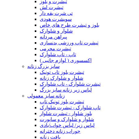
تیشرت و بلوز
تیشرت لش
تی شرت یقه دار
سویشرت هودی
بلوز و تیشرت طرح های خاص
شلوار و شلوارک
پیراهن مردانه
تیشرت تاپ ورزشی بدنسازی
تیشرت محرمی
تاپ - تاپ شلوارک
اکسسوری ( لوازم جانبی )
سایز بزرگ زنانه
تیشرت بلوز تاپ تونیک
شلوار و شلوارک زنانه
تیشرت شلوارک - تاپ شلوارک
لباس زیر زنانه سایز بزرگ
زنانه سایز معمولی
تیشرت بلوز تونیک تاپ
تاپ شلوارک - تیشرت شلوارک
بلوز شلوار - تیشرت شلوار
شلوار و شلوارک و ساپورت
لباس زیر/ لباس خواب/بادی
جوراب زنانه دخترانه
بافت زنانه