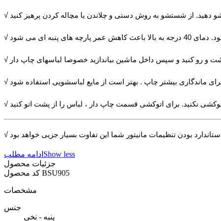
Show less
ادامه مطلب
جزئیات محصول
BSU905
کد محصول
مشخصات
جنس
پنبه - نخی