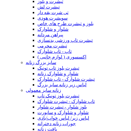
تیشرت و بلوز
تیشرت لش
تی شرت یقه دار
سویشرت هودی
بلوز و تیشرت طرح های خاص
شلوار و شلوارک
پیراهن مردانه
تیشرت تاپ ورزشی بدنسازی
تیشرت محرمی
تاپ - تاپ شلوارک
اکسسوری ( لوازم جانبی )
سایز بزرگ زنانه
تیشرت بلوز تاپ تونیک
شلوار و شلوارک زنانه
تیشرت شلوارک - تاپ شلوارک
لباس زیر زنانه سایز بزرگ
زنانه سایز معمولی
تیشرت بلوز تونیک تاپ
تاپ شلوارک - تیشرت شلوارک
بلوز شلوار - تیشرت شلوار
شلوار و شلوارک و ساپورت
لباس زیر/ لباس خواب/بادی
جوراب زنانه دخترانه
بافت زنانه