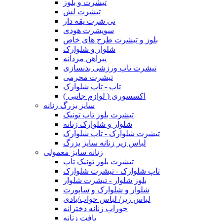
تیشرت و بلوز
تیشرت لش
تی شرت یقه دار
سویشرت هودی
بلوز و تیشرت طرح های خاص
شلوار و شلوارک
پیراهن مردانه
تیشرت تاپ ورزشی بدنسازی
تیشرت محرمی
تاپ - تاپ شلوارک
اکسسوری ( لوازم جانبی )
سایز بزرگ زنانه
تیشرت بلوز تاپ تونیک
شلوار و شلوارک زنانه
تیشرت شلوارک - تاپ شلوارک
لباس زیر زنانه سایز بزرگ
زنانه سایز معمولی
تیشرت بلوز تونیک تاپ
تاپ شلوارک - تیشرت شلوارک
بلوز شلوار - تیشرت شلوار
شلوار و شلوارک و ساپورت
لباس زیر/ لباس خواب/بادی
جوراب زنانه دخترانه
بافت زنانه