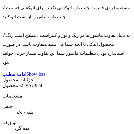
√ مستقیما روی قسمت چاپ دار، اتوکشی نکنید. برای اتوکشی قسمت
چاپ دار ، لباس را از پشت اتو کنید.
√ به دلیل تفاوت مانیتور ها در رنگ و نور و کنتراست ، ممکن است رنگ
محصول اندکی با آنچه شما می بینید متفاوت باشد. در صورت
استاندارد بودن تنظیمات مانیتور شما این تفاوت بسیار جزیی خواهد
بود.
Show less
ادامه مطلب
جزئیات محصول
BSU924
کد محصول
مشخصات
جنس
پنبه - نخی
نوع یقه
یقه گرد