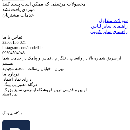
محصولات مرتبطی که ممکن است پسند کنید
موردی یافت نشد
خدمات مشتریان
سوالات متداول
راهنمای سایز لباس
راهنمای سایز کتونی
تماس با ما
22508136 021
instagram.com/modelf.ir
09304504948
از طریق شماره بالا در واتساپ ، تلگرام ، تماس و پیامک در خدمت شما
هستیم
تهران - خیابان رسالت - محله مجیدیه
درباره ما
دارای نماد اعتماد
درگاه معتبر پی پینگ
اولین و قدیمی ترین فروشگاه اینترنتی سایز بزرگ
نماد اعتماد
درگاه پی پینگ