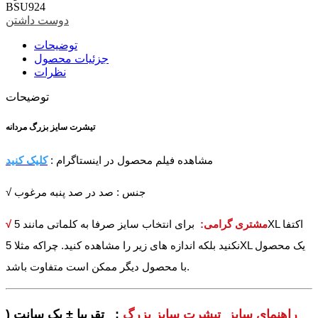
BSU924
دوست داشتن
توضیحات
جزئیات محصول
نظرات
توضیحات
تیشرت سایز بزرگ مردانه
مشاهده فیلم محصول در اینستاگرام :
کلیک کنید
√ جنس : صد در صد پنبه مرغوب
√ مشتری گرامی:
برای انتخاب سایز صرفا به کلماتی مانند 5XL اکتفا
نکنید بلکه اندازه های زیر را مشاهده کنید. چراکه مثلا 5XL یک محصول
با محصول دیگر ممکن است متفاوت باشد.
راهنمای سایز تیشرت سایز بزرگ
: تقریبا ± یک سانت (