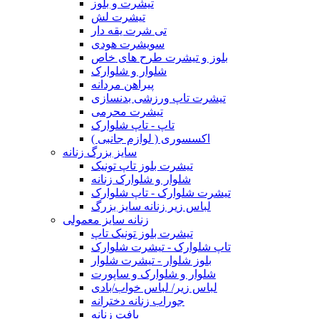
تیشرت و بلوز
تیشرت لش
تی شرت یقه دار
سویشرت هودی
بلوز و تیشرت طرح های خاص
شلوار و شلوارک
پیراهن مردانه
تیشرت تاپ ورزشی بدنسازی
تیشرت محرمی
تاپ - تاپ شلوارک
اکسسوری ( لوازم جانبی )
سایز بزرگ زنانه
تیشرت بلوز تاپ تونیک
شلوار و شلوارک زنانه
تیشرت شلوارک - تاپ شلوارک
لباس زیر زنانه سایز بزرگ
زنانه سایز معمولی
تیشرت بلوز تونیک تاپ
تاپ شلوارک - تیشرت شلوارک
بلوز شلوار - تیشرت شلوار
شلوار و شلوارک و ساپورت
لباس زیر/ لباس خواب/بادی
جوراب زنانه دخترانه
بافت زنانه