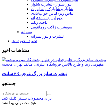
بلوز شلوار - تیشرت شلوار
شلوار و شلوارک و ساپورت
لباس زیر/ لباس خواب/بادی
جوراب زنانه دخترانه
بافت زنانه
سویشرت ژاکت رومانتویی
پسرانه
تیشرت و بلوز پسرانه
تخفیف خورده ها
مشاهدات اخیر
تیشرت سایز بزرگ عرض 63 سانت
جستجو
برای محصولات بیشتر کلیک کنید.
هیچ محصولی پیدا نشد.