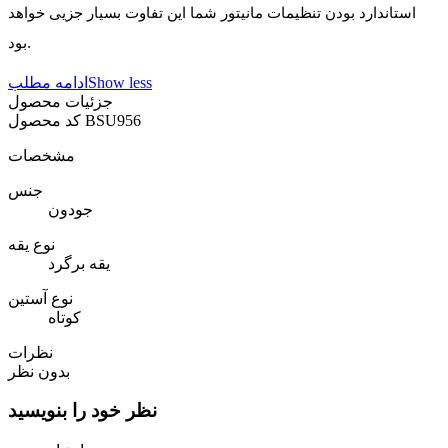
استاندارد بودن تنظیمات مانیتور شما این تفاوت بسیار جزیی خواهد
بود.
Show less
ادامه مطلب
جزئیات محصول
BSU956
کد محصول
مشخصات
جنس
جودون
نوع یقه
یقه برگرد
نوع آستین
کوتاه
نظرات
بدون نظر
نظر خود را بنویسید