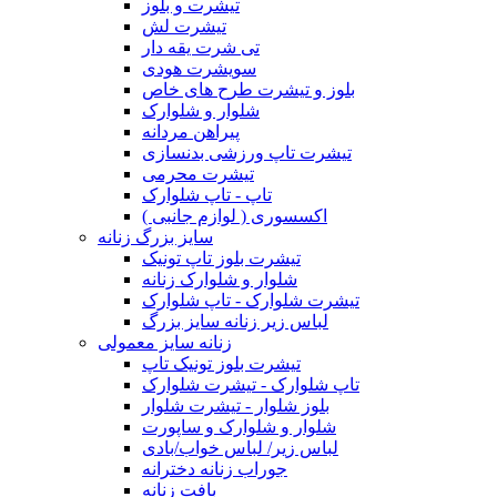
تیشرت و بلوز
تیشرت لش
تی شرت یقه دار
سویشرت هودی
بلوز و تیشرت طرح های خاص
شلوار و شلوارک
پیراهن مردانه
تیشرت تاپ ورزشی بدنسازی
تیشرت محرمی
تاپ - تاپ شلوارک
اکسسوری ( لوازم جانبی )
سایز بزرگ زنانه
تیشرت بلوز تاپ تونیک
شلوار و شلوارک زنانه
تیشرت شلوارک - تاپ شلوارک
لباس زیر زنانه سایز بزرگ
زنانه سایز معمولی
تیشرت بلوز تونیک تاپ
تاپ شلوارک - تیشرت شلوارک
بلوز شلوار - تیشرت شلوار
شلوار و شلوارک و ساپورت
لباس زیر/ لباس خواب/بادی
جوراب زنانه دخترانه
بافت زنانه