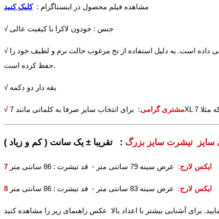
مشاهده فیلم محصول در اینستاگرام :
کلیک کنید
√ جنس : جودون لاکرا با کیفیت عالی
√ مشخصات پارچه : جودون گرم بالا با زیردستی متوسط ( نه ضخیم نه نازک ) . تشکیل شده از نخ پنبه و اندکی لاکرا که به پارچه خاصیت کشسانی داده است. به دلیل استفاده از نخ مرغوب حالت نرم و لطیف خود را
حفظ کرده است.
√ یقه دار دو دکمه
√ مشتری گرامی:
 سایز تیشرت سایز بزرگ
: تقریبا ± یک سانت ( کم و زیاد )
7 ایکس لارج
:
عرض سینه 79 سانتی متر - قد تیشرت : 86 سانتی متر
8 ایکس لارج
:
عرض سینه 83 سانتی متر - قد تیشرت : 86 سانتی متر