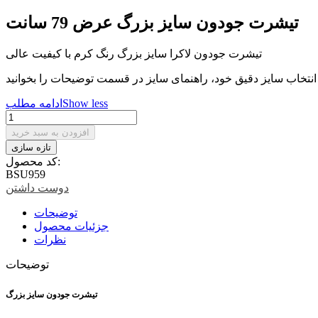
تیشرت جودون سایز بزرگ عرض 79 سانت
تیشرت جودون لاکرا سایز بزرگ رنگ کرم با کیفیت عالی
Show less
ادامه مطلب
افزودن به سبد خرید
کد محصول:
BSU959
دوست داشتن
توضیحات
جزئیات محصول
نظرات
توضیحات
تیشرت جودون سایز بزرگ