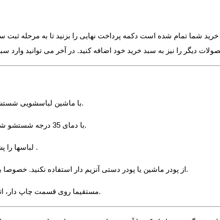
گر خرید شما تمام شده است دکمه پرداخت نهایی را بزنید تا به مرحله ثبت 
√ با ماشین لباسشویی شستشو دهید. از شستشو به روش دستی و چلاندن یا مچاله کردن پرهیز کنید.
√ با دمای 35 درجه شستشو شود. دمای 40 درجه به بالا باعث کاهش عمر پارچه های پنبه ای می شود.
√ لباسها را پشت و رو کنید و سپس داخل ماشین بیاندازید خصوصا لباسهای چاپ دار .
√ از پودر ماشین یا پودر دستی آنزیم دار استفاده نکنید. خصوصا برای ماندگاری بیشتر چاپ . بهتر است از مایع لباسشویی استفاده شود.
√ مستقیما روی قسمت چاپ دار، اتوکشی نکنید. برای اتوکشی قسمت چاپ دار ، لباس را از پشت اتو کنید.