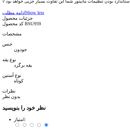
Show less
ادامه مطلب
جزئیات محصول
BSU959
کد محصول
مشخصات
جنس
جودون
نوع یقه
یقه برگرد
نوع آستین
کوتاه
نظرات
بدون نظر
نظر خود را بنویسید
امتیاز: